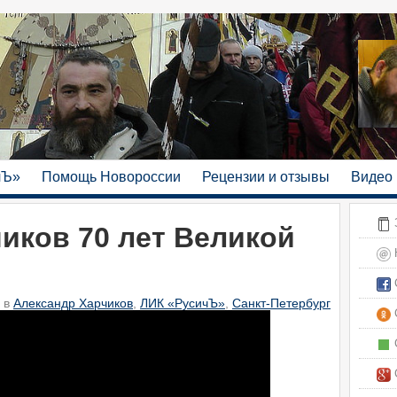
чЪ»
Помощь Новороссии
Рецензии и отзывы
Видео
З
иков 70 лет Великой
С
5 в
Александр Харчиков
,
ЛИК «РусичЪ»
,
Санкт-Петербург
С
С