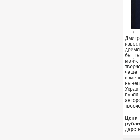
В 
Дмитр
изве
дремл
бы ты
май»
творч
чаше
измен
ныне
Укра
публи
авто
творч
Цена
рубле
дарст