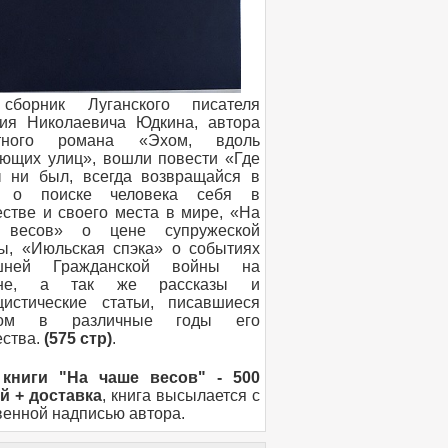
сборник Луганского писателя
ия Николаевича Юдкина, автора
стного романа «Эхом, вдоль
ющих улиц», вошли повести «Где
 ни был, всегда возвращайся в
, о поиске человека себя в
естве и своего места в мире, «На
 весов» о цене супружеской
ы, «Июльская спэка» о событиях
шней Гражданской войны на
ине, а так же рассказы и
цистические статьи, писавшиеся
ром в различные годы его
ества.
(575 стр)
.
 книги "На чаше весов" - 500
й + доставка
, книга высылается с
венной надписью автора.