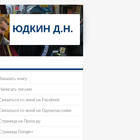
ЮДКИН Д.Н.
аказать книгу
Написать письмо
вязаться со мной на Facebook
вязаться со мной на Одноклассники
траница на Проза.ру
Страница Google+