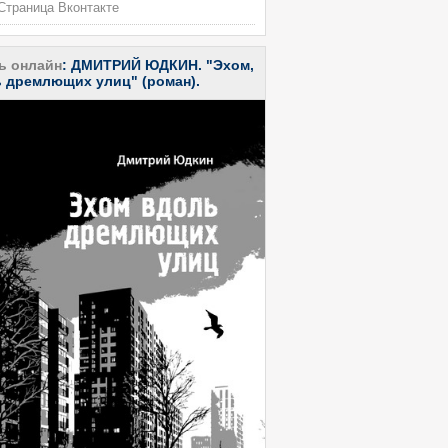
траница Вконтакте
ь онлайн
:
ДМИТРИЙ ЮДКИН. "Эхом,
 дремлющих улиц" (роман).