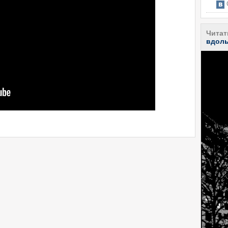
С
Читат
вдоль