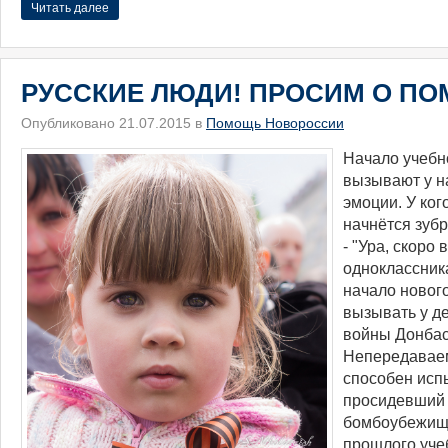
Читать далее
РУССКИЕ ЛЮДИ! ПРОСИМ О П
Опубликовано 21.07.2015 в
Помощь Новороссии
​Начало учебн
вызывают у н
эмоции. У кого
начнётся зубр
- "Ура, скоро 
одноклассник
начало нового
вызывать у д
войны Донбас
Непередаваем
способен исп
просидевший 
бомбоубежища
прошлого учеб