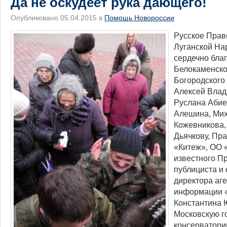
Да не оскудеет рука дающего!
Опубликовано 05.04.2015 в
Помощь Новороссии
​Русское Пра
Луганской На
сердечно благ
Белокаменско
Богородского
Алексей Влад
Руслана Абие
Алешина, Мих
Кожевникова,
Дьячкову, Пр
«Китеж», ОО 
известного П
публициста и
директора аг
информации «
Константина 
Московскую г
консерватори