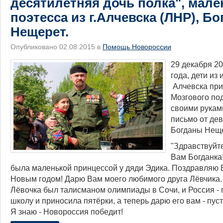
десятилетняя дочь полка", мале
поэтесса из г.Алчевска (ЛНР), Бо
Нещерет.
Опубликовано 02.08.2015 в
Помощь Новороссии
29 декабря 20
года, дети из
Алчевска при
Мозгового по
своими рукам
письмо от де
Богданы Неще
"Здравствуйт
Вам Богданка
была маленькой принцессой у дяди Эдика. Поздравляю
Новым годом! Дарю Вам моего любимого друга Лёвчика. 
Лёвочка был талисманом олимпиады в Сочи, и Россия - п
школу и приносила пятёрки, а теперь дарю его вам - пус
Я знаю - Новороссия победит!