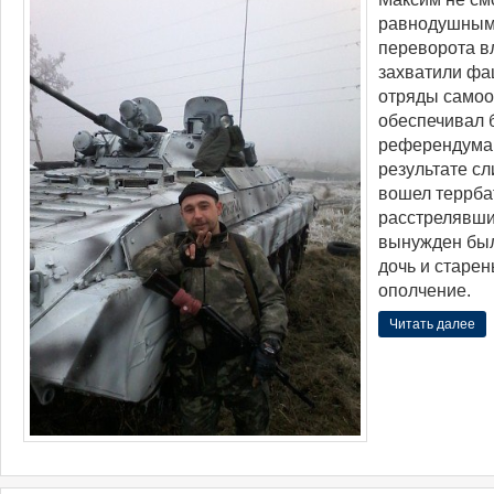
равнодушным,
переворота в
захватили фа
отряды самоо
обеспечивал 
референдума. 
результате сл
вошел террба
расстрелявши
вынужден был 
дочь и старен
ополчение.
Читать далее