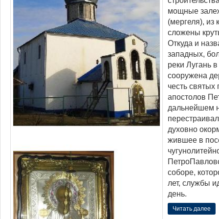
строительств
мощные залеж
(мергеля), из
сложены крут
Откуда и наз
западных, бо
реки Лугань в
сооружена де
честь святых
апостолов Пе
дальнейшем н
перестраивал
духовно окор
жившее в пос
чугунолитейно
ПетроПавлов
соборе, кото
лет, службы и
день.
Читать далее