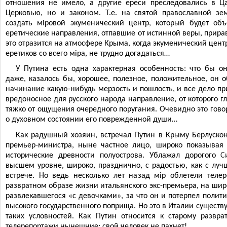
отношения не имело, а другие ереси преследовались в Ц
Церковью, но и законом. Т.е. на святой православной з
создать м
i
ровой экуменический центр, который будет объ
еретические направления, отпавшие от истинной веры, прира
это отразится на атмосфере Крыма, когда экуменический центр
еретиков со всего м
i
ра, не трудно догадаться…
У Путина есть одна характерная особенность: что бы о
даже, казалось бы, хорошее, полезное, положительное, он о
начинание какую-нибудь мерзость и пошлость, и все дело пр
вредоносное для русского народа направление, от которого гл
тяжко от ощущения очередного поругания. Очевидно это гово
о духовном состоянии его поврежденной души…
Как радушный хозяин, встречал Путин в Крыму Берлуско
премьер-министра
, ныне частное лицо, широко показывая
исторические древности полуострова. Ублажал дорогого
С
высшем уровне, широко, празднично, с радостью, как с лу
встрече. Но ведь несколько лет назад м
i
р облетели телер
развратном образе жизни итальянского экс-премьера, на шир
развлекавшегося «с девочками», за что он и потерпел полит
высокого государственного поприща. Но это в Италии существ
таких условностей. Как Путин относится к старому развр
телерепортажи нынешние: свой человек не пахнет!