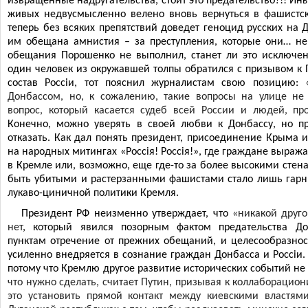
извращенные надругательства, стòит это предательство?!! И
живых недвусмысленно велено вновь вернуться в фашистс
теперь без всяких препятствий доведет геноцид русских на 
им обещана амнистия – за преступления, которые они… не
обещания Порошенко не выполнил, станет ли это исключен
один человек из окружавшей толпы обратился с призывом к 
состав Росс
i
и, тот пояснил журналистам свою позицию:
Донбассом, но, к сожалению, такие вопросы на улице не
вопрос, который касается судеб всей России и людей, п
Конечно, можно уверять в своей любви к Донбассу, но п
отказать. Как дал понять президент, присоединение Крыма и
на народных митингах «Росс
i
я! Росс
i
я!», где граждане выраж
в Кремле или, возможно, еще где-то за более высокими стен
быть убитыми и растерзанными фашистами стало лишь гарн
лукаво-циничной политики Кремля.
Президент РФ неизменно утверждает, что
«никакой друг
нет
, который явился позорным фактом предательства До
пунктам отречение от прежних обещаний, и целесообразность
усиленно внедряется в сознание граждан Донбасса и Росс
i
и.
потому что Кремлю другое развитие исторических событий не
что нужно сделать, считает Путин, призывая к коллаборацио
это установить прямой контакт между киевскими властям