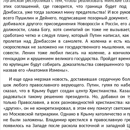
Луганской республиках с тем, чтобы реализовать минские со
этих соглашений, где говорится, что граница будет под
Донбасса, уже тогда заложил мину предательства! И все рук
всего Пушилин и Дейнего, подписавшие позорный документ, с
добивался другого: присоединения Новоросс
i
и к Росс
i
и, его 
должности, слава Богу, хотя симпатий он тоже не вызывает
сработано четко и следуя плану, который Путин написал, как 
пролетая над Донбассом в самолете. А коленка и есть ко
скороспелках не заложено ни государственного мышления, ни
совести. Ленин тоже любил писать на коленке, а кончило
геноцидом и крушением великого государства. Пройдет время
по крупицам будут собирать доказательства совершенного т
назвав его «Анатомия Измены».
И еще одна мерзкая новость, доставившая сердечную боль
шок любого православного верующего. Путин, гуляя по наб
сказал, что в Крыму будет создан центр Христианства. Каза
радоваться такому решению президента. Но, добавил он т
только Православия, а всех разновидностей христианства: ка
«других», он не конкретизировал, в этом ему помогут светск
из Московской патриархии. Однако в Крыму католичество и п
не были заложены. Владимир крестился в православную гре
появилось на Западе после раскола восточной и западной Це