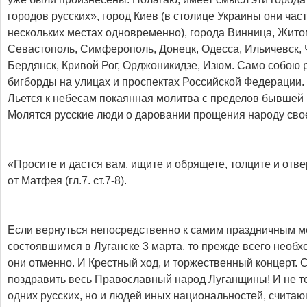
городов русских», город Киев (в столице Украины они час
нескольких местах одновременно), города Винница, Жито
Севастополь, Симферополь, Донецк, Одесса, Ильичевск, 
Бердянск, Кривой Рог, Орджоникидзе, Изюм. Само собою р
бигборды на улицах и проспектах Российской Федерации.
Льется к небесам покаянная молитва с пределов бывшей
Молятся русские люди о даровании прощения народу свое
«Просите и дастся вам, ищите и обрящете, толците и отв
от Матфея (гл.7. ст.7-8).
Если вернуться непосредственно к самим праздничным 
состоявшимся в Луганске 3 марта, то прежде всего необх
они отменно. И Крестный ход, и торжественный концерт. С
поздравить весь Православный народ Луганщины! И не т
одних русских, но и людей иных национальностей, счита