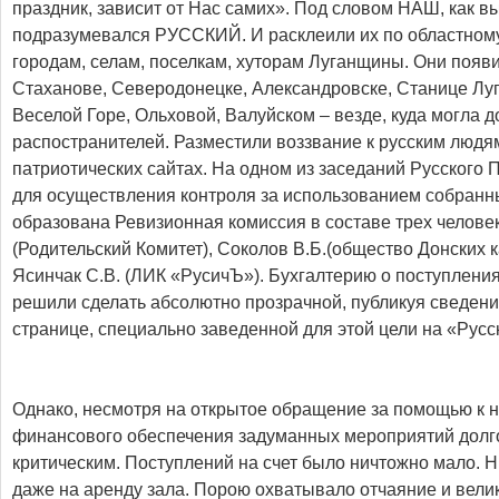
праздник, зависит от Нас самих». Под словом НАШ, как в
подразумевался РУССКИЙ. И расклеили их по областному 
городам, селам, поселкам, хуторам Луганщины. Они появи
Стаханове, Северодонецке, Александровске, Станице Луг
Веселой Горе, Ольховой, Валуйском – везде, куда могла д
распостранителей. Разместили воззвание к русским людям
патриотических сайтах. На одном из заседаний Русского
для осуществления контроля за использованием собранн
образована Ревизионная комиссия в составе трех человек
(Родительский Комитет), Соколов В.Б.(общество Донских ка
Ясинчак С.В. (ЛИК «РусичЪ»). Бухгалтерию о поступлениях
решили сделать абсолютно прозрачной, публикуя сведени
странице, специально заведенной для этой цели на «Русс
Однако, несмотря на открытое обращение за помощью к 
финансового обеспечения задуманных мероприятий долг
критическим. Поступлений на счет было ничтожно мало. Н
даже на аренду зала. Порою охватывало отчаяние и вели