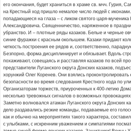
его окончания, будет храниться в храме св. мчч. Гурия, С
на Крестный ход пришло немалое число людей с иконами
попадающиеся на глаза – с ликом святого царя-мученика
Александровича. Священничество, наряженное в праздни
убранство. И – плотные ряды казаков. Белые и черные ов
синие фуражки с красным околышем. Казаки придают кол
четкость построения ее рядов и, соответственно, парадну
Безпорно, форма дисциплинирует и обязывает. Вдоль стр
похаживают, совещаясь и расставляя казаков по всей пр
представители Луганского округа Донских казаков, подъе
хорунжий Олег Коренев. Они взялись проконтролировать 
безопасности во время следования Крестного хода по ули
Организаторам торжеств, приуроченных к 400-летию Дом
несколько тревожных сигналов о возможных провокациях
Заметно волновался атаман Луганского округа Донских ка
дело раздавались резкие команды, подаваемые его голо
как и обычно на мероприятиях такого характера, состави
с улыбками, с искренним уважением и симпатиями посмат
темно-синей форме донских казаков. Защитники! Воины Х