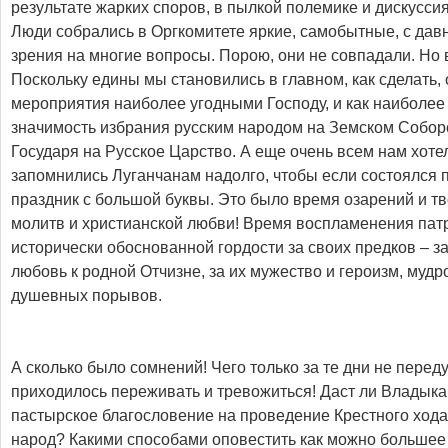
результате жарких споров, в пылкой полемике и дискуссия
Люди собрались в Оргкомитете яркие, самобытные, с дав
зрения на многие вопросы. Порою, они не совпадали. Но в
Поскольку едины мы становились в главном, как сделать
мероприятия наиболее угодными Господу, и как наиболее
значимость избрания русским народом на Земском Соборе
Государя на Русское Царство. А еще очень всем нам хоте
запомнились Луганчанам надолго, чтобы если состоялся п
праздник с большой буквы. Это было время озарений и тв
молитв и христианской любви! Время воспламенения патр
исторически обоснованной гордости за своих предков – за 
любовь к родной Отчизне, за их мужество и героизм, мудр
душевных порывов.
А сколько было сомнений! Чего только за те дни не переду
приходилось переживать и тревожиться! Даст ли Владык
пастырское благословение на проведение Крестного хода
народ? Какими способами оповестить как можно большее