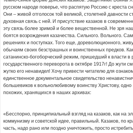
русском народе поверье, что распятую Россию с креста сн
Они – живой отголосок той великой, столетней давности с
духовная связь с ней. И присутствие казаков в современ
эту связь более зримой и более вещественной. Не зря на
боятся возрождения казачества. Сильного. Вольного. Сам
решениях и поступках. Того еще, дореволюционного, жив
обычаям своих безстрашных и воинственных предков. Как
сатанинско-богоборческий режим, пришедший к власти в 
государственного переворота в октябре 1917г! До жути с
жутко его ненавидел! Хочу привести читателю для ознако
единственное документальное свидетельство ненавистни
большевиков к вольнолюбивому воинству Христову, одно 
похожих, хранящихся в наших архивах:
«Бесспорно, принципиальный взгляд на казаков, как на э
коммунизму и советской идее, правильный. Казаков, по к
часть, надо рано или поздно уничтожить, просто истребить