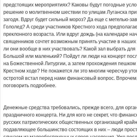
предстоящих мероприятиях? Каковы будут погодные усло
решение о молитвенном шествии по улицам Луганска при
загодя. Вдруг будет сильный мороз? Да еще с метелью-за
Гололед? А среди участников Крестного хода предполага
преклонного возраста. Или вдруг дождь (на календаре на
священников сочтет возможным принять участие в наших 
ли они вообще в них участвовать? Какой зал выбрать для
Большой или маленький? Пойдут ли люди на концерт посл
на Божественной Литургии, а затем прохождения пешком 
Крестном ходе? Не покажется ли это многим чересчур ут
остротой встал перед нами финансовый вопрос. Впрочем,
поговорить подробнее.
Денежные средства требовались, прежде всего, для орга
праздничного концерта. Ни для кого не секрет, что фина
русских патриотических общественных организаций крайн
подавляющее большинство состоящих в них – люди прост
случаем из малообеспеченных слоев населения. Уже посл