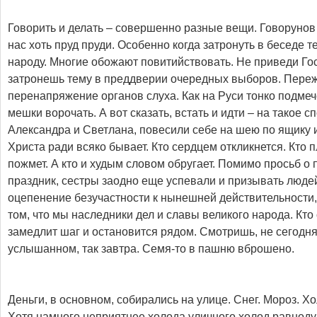
Говорить и делать – совершенно разные вещи. Говорунов 
нас хоть пруд пруди. Особенно когда затронуть в беседе 
народу. Многие обожают повитийствовать. Не приведи Го
затронешь тему в преддверии очередных выборов. Пер
перенапряжение органов слуха. Как на Руси тонко подмеч
мешки ворочать. А вот сказать, встать и идти – на такое 
Александра и Светлана, повесили себе на шею по ящику и
Христа ради всяко бывает. Кто сердцем откликнется. Кто
пожмет. А кто и худым словом обругает. Помимо просьб о
праздник, сестры заодно еще успевали и призывать людей
оцепенение безучастности к нынешней действительности,
том, что мы наследники дел и славы великого народа. Кто
замедлит шаг и остановится рядом. Смотришь, не сегодня
услышанном, так завтра. Семя-то в пашню вброшено.
Деньги, в основном, собирались на улице. Снег. Мороз. Х
Хотя намного неприятнее холода уличного холод равноду