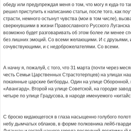
обеду или предупреждая меня о том, что могу я куда-то та
решил приступить к написанию статьи, после того, как поу
страсти, немного остынут чувства (мои в том числе), выз
сверкнувшими в жизни Православного Русского Луганска 3
возможно будет разговаривать об этом более ли менее сп
без лишних эмоций. Со всеми желающими. И с друзьями, и
сочувствующими, и с недоброжелателями. Со всеми.
А начну я, пожалуй, с того, что 31 марта (почти через мес
честь Семьи Царственных Страстотерпцев) на улицах на
покаянные царские бигборды. Один на улице Оборонной,
«Авангард». Второй на улице Советской, на городке завод
четыре по улице Градусова, в народе именуемого «китайс
C броско кидающегося в глаза насыщенно голубого полот
небу дымчатых облаков, в форме полковника лейб-гвардии
Луганчан и гостей нашего города последний легитимный 