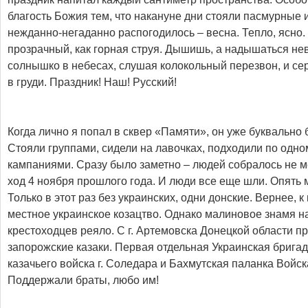
благость Божия тем, что накануне дни стояли пасмурные и
нежданно-негаданно распогодилось – весна. Тепло, ясно.
прозрачный, как горная струя. Дышишь, а надышаться нев
солнышко в небесах, слушая колокольный перезвон, и се
в груди. Праздник! Наш! Русский!
Когда лично я попал в сквер «Памяти», он уже буквально
Стояли группами, сидели на лавочках, подходили по одн
кампаниями. Сразу было заметно – людей собралось не м
ход 4 ноября прошлого года. И люди все еще шли. Опять 
Только в этот раз без украинских, одни донские. Вернее, к
местное украинское козацтво. Однако малиновое знамя н
крестоходцев реяло. С г. Артемовска Донецкой области п
запорожские казаки. Первая отдельная Украинская бригад
казачьего войска г. Соледара и Бахмутская паланка Войс
Поддержали браты, любо им!