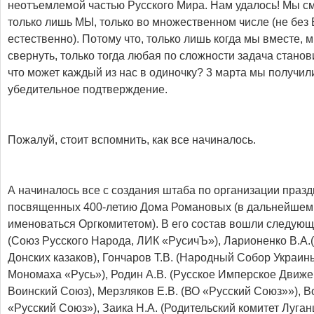
неотъемлемой частью Русского Мира. Нам удалось! Мы см
только лишь МЫ, только во множественном числе (не без
естественно). Потому что, только лишь когда мы вместе,
свернуть, только тогда любая по сложности задача станови
что может каждый из нас в одиночку? 3 марта мы получил
убедительное подтверждение.
Пожалуй, стоит вспомнить, как все начиналось.
А начиналось все с создания штаба по организации праз
посвященных 400-летию Дома Романовых (в дальнейшем 
именоваться Оргкомитетом). В его состав вошли следующ
(Союз Русского Народа, ЛИК «РусичЪ»), Ларионенко В.А
Донских казаков), Гончаров Т.В. (Народный Собор Украи
Мономаха «Русь»), Родин А.В. (Русское Имперское Движе
Воинский Союз), Мерзляков Е.В. (ВО «Русский Союз»»), В
«Русский Союз»), Заика Н.А. (Родительский комитет Луга