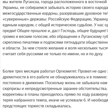
мы жители Луганска, города расположенного в восточной
Украины, не собираемся забывать историю своего народа 
межгосударственные кордоны, разорвавшие духовное тел
«суверенные» державы: Российскую Федерацию, Украину,
единым народом, с общей историческою судьбою. У нас о
предки! Общее прошлое и, даст Господь, общее будущее! 
громко и веским голосом, ибо обращение к Луганскому гу
скреплено печатями и подписями пятнадцати общественн
и области. За чем стояло желание и воля нескольких тысяч
считает себя русскими не только по имени, но и по духу.
Более трех месяцев работал Оргкомитет. Провел не одно 
дремотности в его работе не обнаруживалось и в помине:
постоянно в движении. Поскольку жизнь не забывала нам
сюрпризы и непредусмотренные заранее обстоятельства.
коррективы в планы приходилось прямо по ходу разверну
теряя набранного темпа, иначе не успевали б. И необход
предстоящих торжеств складывалась.