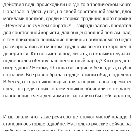
Действия ведь происходили не где-то в тропическом Кон
Парагвае, а здесь у нас, на своей собственной земле, вд
могилами предков, среди историко-традиционного прожив
«Неужели не сумеем собрать?! – закрадывалась предател
для собственной корысти, для общенародной пользы, ради
с тем приходило понимание причины наблюдаемого бедст
разочаровались во многом, трудно им во что-то хорошее 
довериться. Кто возьмется подсчитать, в скольких случая
подвергался обману наш несчастный народ? Кто предосте
очередного? Некому. Отсюда безверие и безнадега, глуб
сознании. Все равно брала сердце в тиски обида, одолев
В беседах соратников вырывались порою слова горечи: е
средств среди своих соплеменников объявили те же дагес
наполнение счета деньгами не заставило бы себя долго ж
И мы знали, что такие речи соответствуют чистой правде. 
становилось горше вдвойне. Настолько русские сейчас р
любым другим народом. Десятки лет в русском человеке 