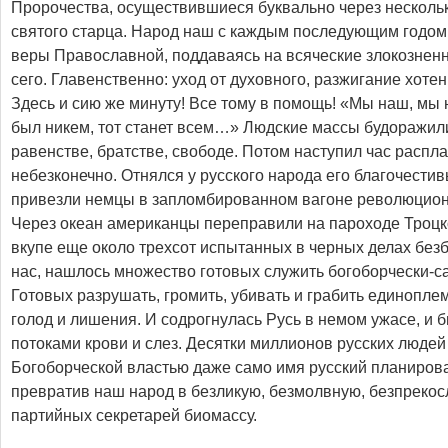
Пророчества, осуществившиеся буквально через нескольк
святого старца. Народ наш с каждым последующим годом 
веры Православной, поддаваясь на всяческие злокознен
сего. Главенственно: уход от духовного, разжигание хоте
Здесь и сию же минуту! Все тому в помощь! «Мы наш, мы 
был никем, тот станет всем…» Людские массы будоражил
равенстве, братстве, свободе. Потом наступил час распл
небезконечно. Отнялся у русского народа его благочестив
привезли немцы в запломбированном вагоне революцион
Через океан американцы переправили на пароходе Троцк
вкупе еще около трехсот испытанных в черных делах безбо
нас, нашлось множество готовых служить богоборчески-с
Готовых разрушать, громить, убивать и грабить единоплем
голод и лишения. И содрогнулась Русь в немом ужасе, и 
потоками крови и слез. Десятки миллионов русских людей
Богоборческой властью даже само имя русский планиров
превратив наш народ в безликую, безмолвную, безпреко
партийных секретарей биомассу.