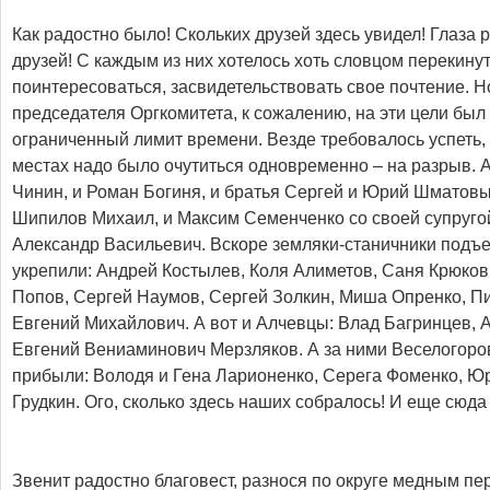
Как радостно было! Cкольких друзей здесь увидел! Глаза 
друзей! С каждым из них хотелось хоть словцом перекинут
поинтересоваться, засвидетельствовать свое почтение. Но
председателя Оргкомитета, к сожалению, на эти цели бы
ограниченный лимит времени. Везде требовалось успеть, 
местах надо было очутиться одновременно – на разрыв. А
Чинин, и Роман Богиня, и братья Сергей и Юрий Шматовы
Шипилов Михаил, и Максим Семенченко со своей супруго
Александр Васильевич. Вскоре земляки-станичники подъе
укрепили: Андрей Костылев, Коля Алиметов, Саня Крюко
Попов, Сергей Наумов, Сергей Золкин, Миша Опренко, П
Евгений Михайлович. А вот и Алчевцы: Влад Багринцев, 
Евгений Вениаминович Мерзляков. А за ними Веселогоров
прибыли: Володя и Гена Ларионенко, Серега Фоменко, Юр
Грудкин. Ого, сколько здесь наших собралось! И еще сюда
Звенит радостно благовест, разнося по округе медным пе