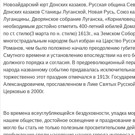
Новоайдарский юрт Донских казаков, Русская община Се
Донских казаков Станицы Луганской, Новая Русь, Союз ка
Луганщины, Дворянское собрание Луганска, «Корниловец»
необходимым достойно отметить 400-летний юбилей Дом
по ст. стилю(3 марта по н. стилю) 1613г., на Земском Соб
многострадальным народом был избран на Царство Русс
Романов, чем было положено начало преодолению губите
Смутного времени и установлению впоследствии на его б
должного порядка и согласия. В предреволюционный пер
народа названному событию придавалась исключительна
торжественно этот праздник отмечался в 1913г. Государ
Александровичем, прославленном в Лике Святых Русско
Церковью в 2000г.
Во времена всеуглубляющейся бездуховности, упадка мо
нашем обществе, достойное освещение и празднование в
могло бы стать не только полезным просветительским де
пробуждению среди населения нашего города интереса к 