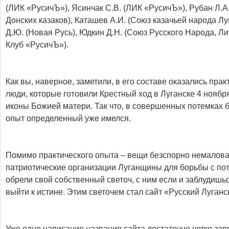
(ЛИК «РусичЪ»), Ясинчак С.В. (ЛИК «РусичЪ»), Рубан Л.А.
Донских казаков), Каташев А.И. (Союз казачьей народа Л
Д.Ю. (Новая Русь), Юдкин Д.Н. (Союз Русского Народа, Л
Клуб «РусичЪ»).
Как вы, наверное, заметили, в его составе оказались пра
люди, которые готовили Крестный ход в Луганске 4 ноября
иконы Божией матери. Так что, в совершенных потемках 
опыт определенный уже имелся.
Помимо практического опыта – вещи безспорно немалова
патриотические организации Луганщины для борьбы с по
обрели свой собственный светоч, с ним если и заблудишьс
выйти к истине. Этим светочем стал сайт «Русский Луганс
Уже одно написание названия сайта достаточно четко зая