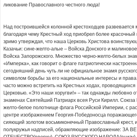
ликование Православного честного люда!
Над построившейся колонной крестоходцев развевается 
благодаря чему Крестный ход приобрел более красочный
зримо утверждая, что наша Церковь Христова воинствую
Казачьи: сине-желто-алые – Войска Донского и малиновое
Войска Запорожского. Множество черно-желто-белых зна
«Имперка», как говорит о флаге патриотически настроен
сегодняшний день чуть ли не официальное знамя русског
символом борьбы за его национальные интересы и права
часто можно встретить на Крестных ходах, проводящихся
Церковью. «Это наши хоругви!» – так однажды любовно о
знаменах Cвятейший Патриарх всея Руси Кирилл. Союза 
желто-белое полотнище флага Российской Империи, с ра
центре изображением Георгия-Победоносца поражающего
сияющий золотом восьмиконечный Православный крест, и
полукружья надписей, обрамляющие изображение: ЗА ВЕ
ОТЕЧЕСТВО(вверху), СОЮЗ РУССКОГО НАРОДА(внизу).