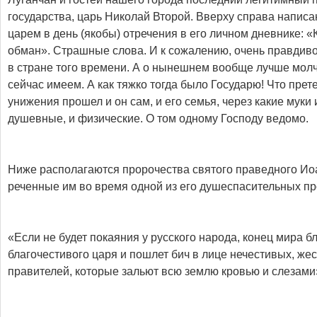
государства, царь Николай Второй. Вверху справа напис
царем в день (якобы) отречения в его личном дневнике: «
обман». Страшные слова. И к сожалению, очень правдив
в стране того времени. А о нынешнем вообще лучше молч
сейчас имеем. А как тяжко тогда было Государю! Что прете
унижения прошел и он сам, и его семья, через какие муки 
душевные, и физические. О том одному Господу ведомо.
Ниже располагаются пророчества святого праведного Ио
реченные им во время одной из его душеспасительных пр
«Если не будет покаяния у русского народа, конец мира бл
благочестивого царя и пошлет бич в лице нечестивых, же
правителей, которые зальют всю землю кровью и слезами