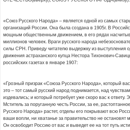
«Союз Русского Народа» – является одной из самых стар
организаций России. Она была создана в 1905г. В Росси
мощным общественным движением, в его рядах насчитыв
миллионов человек. Враги русского народа небезосноват
силы СРН. Приведу читателю выдержку из выступления о
движения астраханского купца Нестора Тихонович-Савицк
российских газетах в январе 1907:
«Грозный призрак «Союза Русского Народа», который вас 
это – тот самый русский народ поднимается, над чувствам
издевались; и который потребует уже скоро вас к ответу. 
Мститель за поруганную честь России, за ее, растоптанно
Русского Народа» растет, отделы его покрывают всю Рос
ваши вопли, ни хватанье за правительство не остановят 
Он освободит Россию от вас и выведет ее на тот путь ис