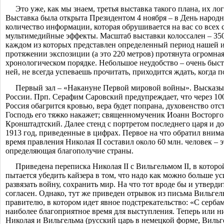
Это уже, как мы знаем, третья выставка такого плана, их л
Выставка была открыта Президентом 4 ноября – в День народн
количество информации, которая обрушивается на вас со всех 
мультимедийные эффекты. Масштаб выставки колоссален – 3500
каждом из которых представлен определенный период нашей и
протяжении экспозиции (а это 220 метров) протянута огромная
хронологическом порядке. Небольшое неудобство – очень быс
ней, не всегда успеваешь прочитать, приходится ждать, когда п
Первый зал – «Накануне Первой мировой войны». Высказы
России. Прп. Серафим Саровский предупреждает, что через 100
Россия обагрится кровью, вера будет попрана, духовенство отс
Господь его тяжко накажет; священномученик Иоанн Восторго
Кронштадтский. Далее стенд с портретом последнего царя и д
1913 год, приведенные в цифрах. Первое на что обратил внима
время правления Николая
II
составил около 60 млн. человек – 
определяющая благополучие страны.
Приведена переписка Николая
II
с Вильгельмом
II
, в котор
пытается убедить кайзера в том, что надо как можно больше у
развязать войну, сохранить мир. На что тот вроде бы и утверди
согласен. Однако, тут же приведен отрывок из письма Вильге
правителю, в котором идет явное подстрекательств
о: «
С
серба
наиболее благоприятное время для выступления. Теперь или н
Николая и Вильгельма (русский царь в немецкой форме, Вильге