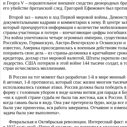
и Георга
V
– поразительное внешнее сходство двоюродных брат
его убийстве британский след. Григорий Ефимович был проти
Второй зал – начало и ход Первой мировой войны. Демонст
документальными кадрами и комментарии к нему. В центре зал
который проецируется информация о количестве мобилизован
страны-участницы и потери – впечатляющие цифры погибших
Эта война уничтожила четыре огромных империи, существова
Российскую, Германскую, Австро-Венгерску
ю и Османскую и
известно, Америка присоединилась к военным действиям тольк
поправить свои дела – из страны-должника в кратчайшие сроки
кредитора
, доллар стал мировой валютой, Штаты укрепили св
лидерство. США потеряли в этой войне 144 тысячи солдат, в т
стран исчислялись миллионами.
В России на тот момент был разработан 1-й в мире минный 
й автомат, 1-й противогаз, который спас жизни многим тысячам
использовались газовые атаки. Россия должна была победить 
форму с головным убором в виде шлема витязя для парада в Бе
«ни к одной стране судьба не была так жестока, как к России. 
когда гавань была в виду. Она уже претерпела бурю, когда все
были уже принесены, вся работа завершена. Отчаяние и измена
задача была уже выполнена».
Февральская и Октябрьская революции. Интересный факт: 
в 1915 году свой «Черный квадрат» он поместил в красном углу