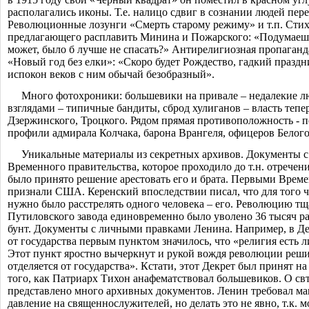
располагались иконы. Т.е. налицо сдвиг в сознании людей пер
Революционные лозунги «Смерть старому режиму» и т.п. Стих
предлагающего расплавить Минина и Пожарского: «Подумаешь
может, было б лучше не спасать?» Антирелигиозная пропаганд
«Новый год без елки»: «Скоро будет Рождество, гадкий празд
испокон веков с ним обычай безобразный».
Много фотохроники: большевики на привале – недалекие л
взглядами – типичные бандиты, сброд хулиганов – власть тепе
Дзержинского, Троцкого. Рядом прямая противоположност
ь - 
профили адмирала Колчака, барона Врангеля, офицеров Белог
Уникальные материалы из секретных архивов. Документы с
Временного правительства, которое проходило до т.н. отречен
было принято решение арестовать его и брата. Первыми Врем
признали США. Керенский впоследствии писал, что для того 
нужно было расстрелять одного человека – его. Революцию тщ
Путиловского завода единовременно было уволено 36 тысяч р
бунт. Документы с личными правками Ленина. Например, в Де
от государства первым пунктом значилось, что «религия есть 
Этот пункт яростно вычеркнут и рукой вождя революции реши
отделяется от государства». Кстати, этот Декрет был принят н
того, как Патриарх Тихон анафематствовал большевиков. О свт
представлено много архивных документов. Ленин требовал м
давление на священнослужител
ей, но делать это не явно, т.к.