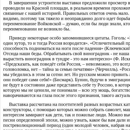
В завершении устроители выставки предложили просмотр 
проводили на Красной площади, в реальном времени прохожим
связанные с нашей историей. Правильных ответов очень мало
видимо, поэтому так тяжело и неоправданно долго идет борьба
переименование Войковской – думаю, если бы люди знали, кто
переименовании не возникло бы.
Приведу некоторые особо запомнившиеся цитаты. Гоголь: «
один хутор, то и тогда Россия возродится». «Отличительный п
способность подниматься на ноги после падения» (Ключевски
Отсюда наши беды. Обрабатывать свой виноградник - не наша
вырастить виноградник в тундре - это нам интересно» (Ф. Иск
«Предсказать,
как
поведёт
себя
Россия
, –
невозможно
, это всег
головоломка, нет –
тайна за семью печатями» (Черчилль). «Ро
мы убедились в этом за сотни лет. Но русским можно привить 
они победят сами себя!» (Бисмарк). Бунин, будучи в эмиграции
не будут в состоянии даже представить себе ту Россию, в кото
которую мы не ценили, не понимали – всю эту мощь, богатство
наворачиваются на глаза после этого признания, такого актуаль
Выставка рассчитана на посетителей разных возрастных к
конструкторы, с помощью которых можно собрать самолет, маши
интересом замирают как дети, так и пожилые люди. Можно вы
песни определенной эпохи, можно узнать, какое бы вам дали и
постреволюционны
й период (один молодой человек, набрав на