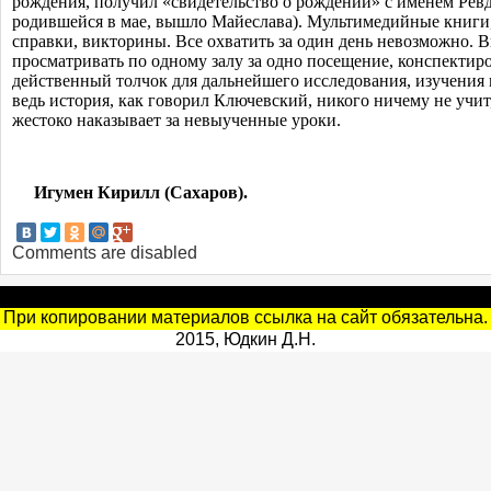
рождения, получил «свидетельство о рождении» с именем Ревд
родившейся в мае, вышло Майеслава). Мультимедийные книги
справки, викторины. Все охватить за один день невозможно. 
просматривать по одному залу за одно посещение, конспектир
действенный толчок для дальнейшего исследования, изучения
ведь
история
, как
говорил Ключевский, никого ничему не учит
жестоко
наказывает
за
невыученные
уроки
.
Игумен Кирилл (Сахаров).
Comments are disabled
При копировании материалов ссылка на сайт обязательна.
2015, Юдкин Д.Н.