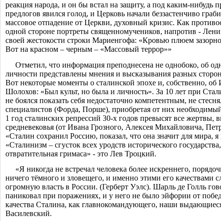
реакция народа, и он бы встал на защиту, а под каким-нибудь 
предлогов явился голод, и Церковь начали беззастенчиво граб
массовое отпадение от Церкви, духовный кризис. Как противос
одной стороне портреты священномученико
в, напротив - Лен
своей жестокости строки Мариенгофа: «Кровью плюем зазорно
Вот на красном – черным – «Массовый террор»»
Отметил, что информация преподнесена не однобоко, об од
личности представлены мнения и высказывания разных сторон
Вот некоторые моменты о сталинской эпохе и, собственно, об
Шолохов: «Был культ, но была и личность». За 10 лет при Стал
не боялся показать себя недостаточно компетентным, не стесн
специалистов (Форда, Порше), приобретая от них необходимый
1 год сталинских репрессий 30-х годов превысят все жертвы, в
средневековья (от Ивана Грозного, Алексея Михайловича, Пет
«Сталин сохранил Россию, показал, что она значит для мира, я
«Сталинизм – сгусток всех уродств исторического государства,
отвратительная гримаса» - это Лев Троцкий.
«
Я никогда не встречал человека более искреннего, порядоч
ничего тёмного и зловещего, и именно этими его качествами с
огромную власть в России. (Герберт Уэлс). Шарль де Голль гов
паниковал при поражениях, и у него не было эйфории от побед
качества Сталина, как главнокомандующе
го, наши выдающиес
Василевский.