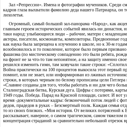
Зал «Репрессии». Имена и фотографии мучеников. Среди с
кадров глаза выхватили фамилию деда нашего Патриарха, он т
лихолетья.
Огромный, самый большой зал-панорама «Народ», как акцент
главным героем исторических событий явилась ни династия, ни
таки народ: улыбающиеся люди – рабочие, матери с младенцам
актеры, писатели, космонавты, композиторы. Предвоенные год
как наука была запрещена к изучению в школе, но к 30-м года
возобновилось и то поколение, которое было первым призвано
фашизма (по мистическому совпадению это были ребята, рожде
на фронт не за что-то там непонятное, а на защиту именно св
решился изменить гимн, там зазвучали такие строки: «Сплотил
Война практически на 100 процентов выкосила этот первый пр
помнит, или не знает, или информирован из лживых источник
строки, в которых черным по белому прописаны цели Гитлера 
«Славяне созданы для того, чтобы работать и ни для чего больш
Сталинградская битва, Курская дуга. Цифры с потерями, карты
1949 годы. Победа. Парад на Красной площади, салют. И вот 
время -документальные кадры: безконечный поток людей с фо
дедов, прадедов в руках – Безсмертный полк. Каждая семья отд
то из своих близких.
«Моя история. От великих потрясений к 
рассказывает, наверное, о самом трагическом, самом тяжелом 
концентрация страданий за сравнительно небольшой отрезок в