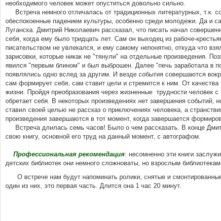
необходимого человек может опуститься довольно сильно.
Встреча немного отличалась от традиционных литературных, т.к. 
обеспокоенные падением культуры, особенно среди молодежи. Да и сам
Луганска. Дмитрий Николаевич рассказал, что писать начал совершен
себя, когда ему было тридцать лет. Сам он выходец из рабоче-крестьян
писательством не увлекался, и ему самому непонятно, откуда что вз
зарисовки, которые никак не "тянули" на отдельные произведения. По
явился "первым блином" и был выброшен. Далее "печь заработала в п
появлялись одно вслед за другим. И везде события совершаются вокру
сам формирует себя, сам ставит цели и стремится к ним. От качества
жизни. Пройдя преобразования через жизненные трудности человек 
обретает себя. В некоторых произведениях нет завершения событий, н
ставил своей целью не рассказ о приключениях человека, а странствия
произведения завершаются в тот момент, когда завершается формиро
Встреча длилась семь часов! Было о чем рассказать. В конце Дми
свою книгу, основной его труд на данный момент, с автографом.
Профессиональная рекомендация
: несомненно эти книги заслуж
детских библиотек они немного сложноваты, но взрослым библиотекам
О встрече нам будут напоминать ролики, снятые и смонтированные
один из них, это первая часть. Длится она 1 час 20 минут.