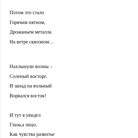
Потом это стало
Горячим пятном,
Дрожаньем металла
На ветре сквозном…
Нахлынули волны –
Соленый восторг.
И запад на вольный
Ворвался восток!
И тут я увидел
Глаза,а лицо,
Как чувства развитье