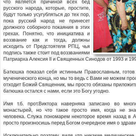
что является причиной всех бед
русского народа, которые, простите,
будут только усугубляться до тех пор,
пока русский народ не принесет
должного соборного покаяния в этих
грехах. Понятно, что инициатива и
воззвание как и тогда, должны
исходить от Предстоятеля РПЦ, чья
подпись также стоит под воззваниями
Патриарха Алексия II и Священных Синодов от 1993 и 199
Батюшка показал себя истинным Православным, готов 
мученического конца, но мы то ведь с Вами не можем про
отходит Божий Священник, мы просто обязаны приложить
батюшка остался с нами, если это Богу угодно.
Имя т.б. прот.Виктора наверняка записано во мног
монастырей, но что такое просто имя, когда не зн
человека. Служа пономарем некоторое время назад в Ал
просто произносишь перед Богом очередное имя о здрави
Исключительно поэтому, видя что никакие медицински