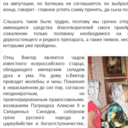
на ампутации, но батюшка не соглашается, он выбрал
конца, говорит - главное успеть схиму принять, да сына п
Слышать такое было трудно, поэтому мы срочно отп
имеющиеся средства благотворителей смоги прио
сожалению только половину необходимого на 
дорогостоящего и редкого препарата, а также пиявок, не
которыми уже пройдены.
Отец Виктор является чадом
известного всероссийского старца,
обладающего имперским складом
духа и ума. На дому о.Виктор
проводит молебны и чины Покаяния
в нераскаянном до сих пор, согласно
неоднократным, но
проигнорированным православными,
воззваниям Патриарха Алексия II и
Священных Синодов, соборном
грехе русского народа в
цареубийстве и богоотступничестве,