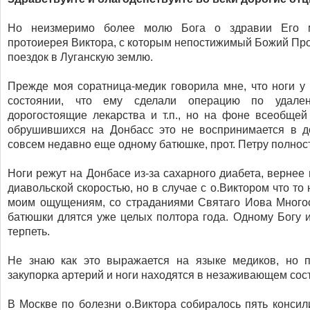
Но неизмеримо более молю Бога о здравии Его м
протоиерея Виктора, с которым непостижимый Божий Про
поездок в Луганскую землю.
Прежде моя соратница-медик говорила мне, что ноги у
состоянии, что ему сделали операцию по удале
дорогостоящие лекарства и т.п., но на фоне всеобщей
обрушившихся на Донбасс это не воспринимается в д
совсем недавно еще одному батюшке, прот. Петру полност
Ноги режут на Донбасе из-за сахарного диабета, вернее
диавольской скоростью, но в случае с о.Виктором что то
моим ощущениям, со страданиями Святаго Иова Многос
батюшки длятся уже целых полтора года. Одному Богу и
терпеть.
Не знаю как это выражается на языке медиков, но п
закупорка артерий и ноги находятся в незаживающем сос
В Москве по болезни о.Виктора собиралось пять консил