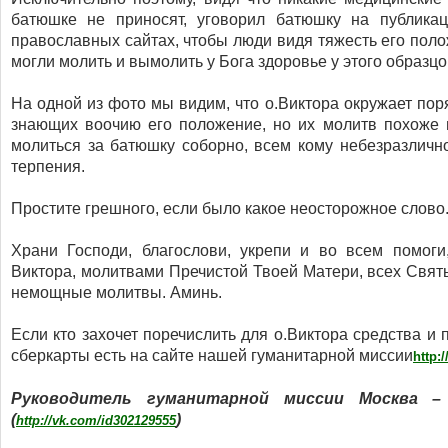
батюшке не приносят, уговорил батюшку на публика
православных сайтах, чтобы люди видя тяжесть его пол
могли молить и вымолить у Бога здоровье у этого образц
На одной из фото мы видим, что о.Виктора окружает пор
знающих воочию его положение, но их молитв похоже н
молиться за батюшку соборно, всем кому небезразлично
терпения.
Простите грешного, если было какое неосторожное слово
Храни Господи, благослови, укрепи и во всем помоги
Виктора, молитвами Пречистой Твоей Матери, всех Свят
немощные молитвы. Аминь.
Если кто захочет поречислить для о.Виктора средства и 
сберкарты есть на сайте нашей гуманитарной миссии
http:
Руководитель гуманитарной миссии Москва – 
(
)
http://vk.com/id302129555