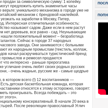
и продан за символическую сумму: 1 копейку.
ПОСЛ
огут предложить купить знаменитые часы
е верьте: уникального механизма в городе уже не
 китайский механизм с брендовой наклейкой.
ПОПУ
уезжать на заработки в Москву, Питер,
д. Интересная отличительная особенность:
йство называют садом. Даже если в нем растут
ем нет деревьев, все равно - сад. Неунывающие
мя нашли положительный момент – безработица
талантов. Сейчас в городе 37 народных
 часового завода. Они занимаются с больными
учают их народным промыслам (текстиль, коллаж,
 годов начал раскручиваться туристический бренд
х промыслов и ремесел продаются
т что интересно - раньше прерогатива
же угличане очень любят своих родных русских
 они, - очень жадные, русские же - самые щедрые
, в котором всего (!) 12 воспитанников —
 Есть детская баскетбольная команда, которая
наставники относятся к этому осторожно, говорят:
меть проигрывать. Всегда побеждать – это
от этого».
инциальному консервативный. В начале 20 века в
астырей. После революции православный Углич