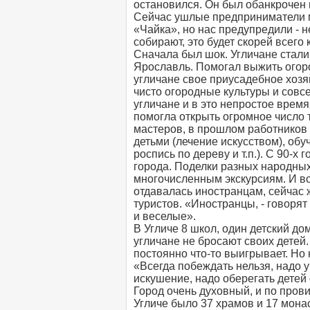
остановился. Он был обанкрочен 
Сейчас ушлые предприниматели м
«Чайка», но нас предупредили - н
собирают, это будет скорей всего
Сначала был шок. Угличане стали 
Ярославль. Помогал выжить огоро
угличане свое приусадебное хозя
чисто огородные культуры и совс
угличане и в это непростое вре
помогла открыть огромное число 
мастеров, в прошлом работников
детьми (лечение искусством), об
роспись по дереву и т.п.). С 90-х
города. Поделки разных народны
многочисленным экскурсиям. И во
отдавалась иностранцам, сейчас 
туристов. «Иностранцы, - говорят
и веселые».
В Угличе 8 школ, один детский дом
угличане не бросают своих детей.
постоянно что-то выигрывает. Но 
«Всегда побеждать нельзя, надо у
искушение, надо оберегать детей 
Город очень духовный, и по пров
Угличе было 37 храмов и 17 мон