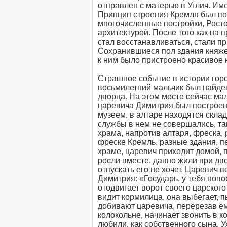
отправлен с матерью в Углич. Име
Принцип строения Кремля был п
многочисленные постройки, Рост
архитектурой. После того как на
стал восстанавливаться, стали пр
Сохранившиеся пол здания княжес
к ним было пристроено красивое 
Страшное событие в истории горо
восьмилетний мальчик был найде
дворца. На этом месте сейчас ма
царевича Димитрия был построен т
музеем, в алтаре находятся скла
службы в нем не совершались, та
храма, напротив алтаря, фреска,
фреске Кремль, разные здания, п
храме, царевич приходит домой, 
росли вместе, давно жили при дв
отпускать его не хочет. Царевич 
Димитрия: «Государь, у тебя ново
отодвигает ворот своего царского
видит кормилица, она выбегает, п
добивают царевича, перерезав ем
колокольне, начинает звонить в к
любили, как собственного сына. У