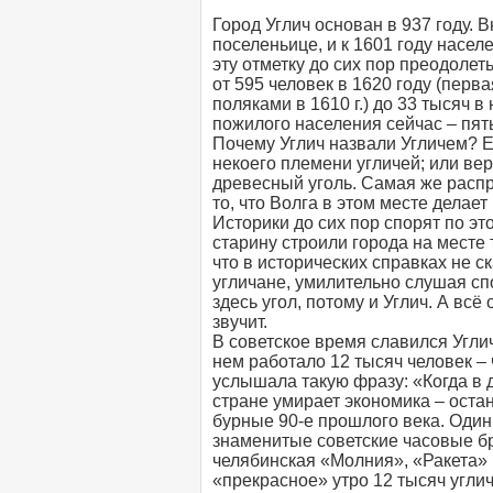
Город Углич основан в 937 году.
поселеньице, и к 1601 году насел
эту отметку до сих пор преодолет
от 595 человек в 1620 году (перв
поляками в 1610 г.) до 33 тысяч
пожилого населения сейчас – пять
Почему Углич назвали Угличем? Е
некоего племени угличей; или вер
древесный уголь. Самая же расп
то, что Волга в этом месте делае
Историки до сих пор спорят по этом
старину строили города на месте т
что в исторических справках не с
угличане, умилительно слушая спо
здесь угол, потому и Углич. А вс
звучит.
В советское время славился Угл
нем работало 12 тысяч человек – 
услышала такую фразу: «Когда в 
стране умирает экономика – оста
бурные 90-е прошлого века. Один 
знаменитые советские часовые б
челябинская «Молния», «Ракета» 
«прекрасное» утро 12 тысяч угли