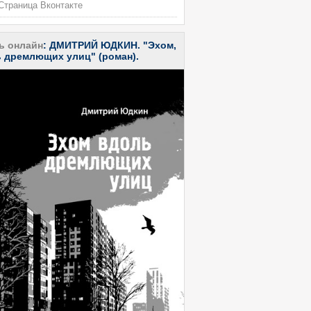
траница Вконтакте
ь онлайн
:
ДМИТРИЙ ЮДКИН. "Эхом,
 дремлющих улиц" (роман).