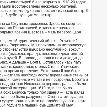
ских монастырей было закрыто в 1918-20 годах.
я были восстановлены несколько обителей.
ресные школы, духовно-просветительский центр, 9
да, 3 действующих монастыря.
ана со Смутным временем. Здесь, со смертью
настия Рюриковичей, и здесь же началась
боярыня Ксения Шестова – мать первого царя
ещаемый туристический объект - Угличский
ледний Рюрикович. Мы проходим на историческую
о строительства выбрано неслучайно: вокруг
овка (высохла, правда, несколько десятилетий
ный ручей. В половодье вода в нем доходит до
анах. А дальше – Волга. Оставалось насыпать
ставить крепостные стены. Стены Угличского
 во время правления Екатерины II они были
ь – отпала необходимость: деревянные стены от
щали. Каменные же так и не построили. Ворота и
ла надвратная Никольская церковь, раньше были
овской интервенции 1610 года все было
ка сохранилось только пол здания – часть палат
остальное было разрушено. Стены этого здания
и существовало что-то наподобие ручного лифта.
1584 году его младший сын Димитрий был