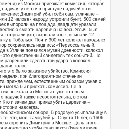
ремени) из Москвы приезжает комиссия, которая
 падучая у него и в приступе падучей он и
ключение: Димитрий убил себя сам, угличане –
ли 12 человек народу, устроили бунт). 500 семей
овек выпороли на площади, двадцати урезали
вестил о смерти царевича на весь Углич, был
ни, оторвали ухо, вырвали язык, всыпали 12
лку в Тобольск. Почти 300 лет колокол находился
х пор сохранилась надпись: «Первоссыльный,
да в Угличе появился музей древности, колокол
 - это единственный свидетель тех событий. Но
ам разрешили сделать три удара в колокол:
адания голос.
что это было заказное убийство. Комиссия
 неделя, при благоприятном стечении
ти, прежде чем, естественным образом узнав о
ич могла бы приехать комиссия. Т.е. в
ссия выехала из Москвы с уже готовым
 падучей также несостоятельна, в этом
. Кто и зачем дал приказ убить царевича –
 истории навсегда.
еображенском соборе. В родовую усыпальницу в
то, что, мол, самоубийца. Спустя 16 лет, в 1606
езахоронить Димитрия в Москве. Цель этого –
яться множество якобы спасшихся Лжедмитриев.