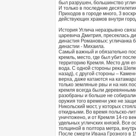
был разрушен, большинство углич
И только в последние десятилети
Приходов в городе много, 3 воск
действующих храмов внутри горо
История Углича неразрывно связ
царевича Дмитрия, пресеклась ди
династия Романовых: угличанка 
династии - Михаила.
Самый важный и обязательно пос
кремль, место, где был убит пос
территорию Кремля. Место для ег
вода. С одной стороны река Шелк
назад), с другой стороны – Камен
верха, даже катаются на катамар
только земляные рвы и на них по
кремля всегда были деревянными,
разобраны и больше не собиралис
оружия того времени уже не защи
Никольский мост, у которых стоя
откидными. Во время польско-лит
уничтожено, и от Кремля 14-го ве
удельных угличских князей. Все 
толщиной в полтора метра, внутр
После смерти Ивана Грозного в 