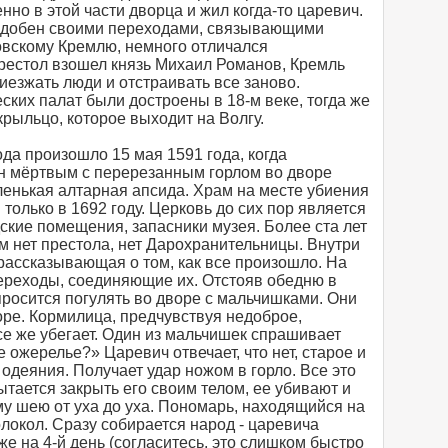
нно в этой части дворца и жил когда-то царевич.
одобен своими переходами, связывающими
овскому Кремлю, немного отличался
 престол взошел князь Михаил Романов, Кремль
иезжать люди и отстраивать все заново.
ких палат были достроены в 18-м веке, тогда же
крыльцо, которое выходит на Волгу.
да произошло 15 мая 1591 года, когда
н мёртвым с перерезанным горлом во дворе
ленькая алтарная апсида. Храм на месте убиения
олько в 1692 году. Церковь до сих пор является
дские помещения, запасники музея. Более ста лет
м нет престола, нет Дарохранительницы. Внутри
 рассказывающая о том, как все произошло. На
ереходы, соединяющие их. Отстояв обедню в
просится погулять во дворе с мальчишками. Они
оре. Кормилица, предчувствуя недоброе,
все же убегает. Один из мальчишек спрашивает
е ожерелье?» Царевич отвечает, что нет, старое и
 одеяния. Получает удар ножом в горло. Все это
ытается закрыть его своим телом, ее убивают и
у шею от уха до уха. Пономарь, находящийся на
олокол. Сразу собирается народ - царевича
же на 4-й день (согласитесь, это слишком быстро