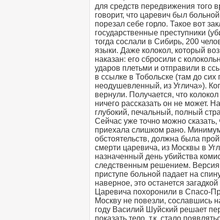
для средств передвижения того в
говорит, что царевич был больной,
порезал себе горло. Такое вот за
государственные преступники (уби
тогда сослали в Сибирь, 200 чел
языки. Даже колокол, который воз
наказан: его сбросили с колоколь
ударов плетьми и отправили в ссы
в ссылке в Тобольске (там до си
неодушевленный, из Углича»). Ког
вернули. Получается, что колокол
ничего рассказать он не может. Н
глубокий, печальный, полный стр
Сейчас уже точно можно сказать, 
приехала слишком рано. Минимум
обстоятельств, должна была прой
смерти царевича, из Москвы в Угл
назначенный день убийства коми
следственным решением. Версия о
приступе больной падает на спину
наверное, это останется загадкой
Царевича похоронили в Спасо-Пр
Москву не повезли, сославшись на 
году Василий Шуйский решает пер
показать тело, т.к. стало появл