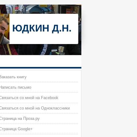
ЮДКИН Д.Н.
аказать книгу
Написать письмо
вязаться со мной на Facebook
вязаться со мной на Одноклассники
траница на Проза.ру
Страница Google+