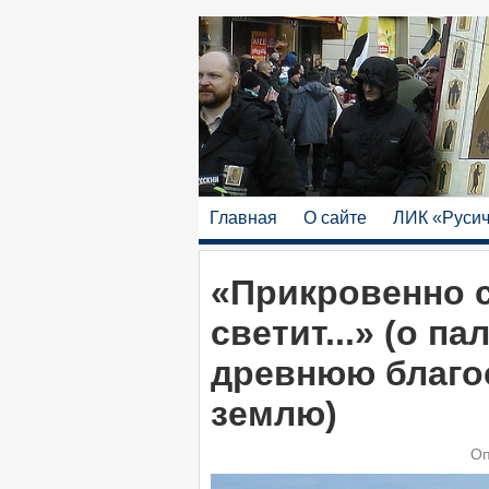
Главная
О сайте
ЛИК «Руси
«Прикровенно с
светит...» (о п
древнюю благо
землю)
Оп