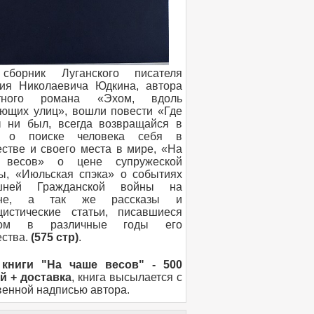
сборник Луганского писателя
ия Николаевича Юдкина, автора
стного романа «Эхом, вдоль
ющих улиц», вошли повести «Где
 ни был, всегда возвращайся в
, о поиске человека себя в
естве и своего места в мире, «На
 весов» о цене супружеской
ы, «Июльская спэка» о событиях
шней Гражданской войны на
ине, а так же рассказы и
цистические статьи, писавшиеся
ром в различные годы его
ества.
(575 стр)
.
 книги "На чаше весов" - 500
й + доставка
, книга высылается с
венной надписью автора.