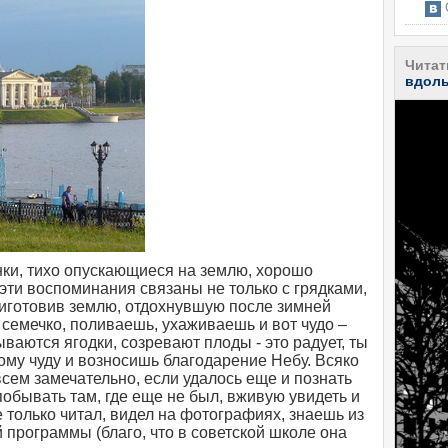
С
Читат
вдоль
нки, тихо опускающиеся на землю, хорошо
 эти воспоминания связаны не только с грядками,
приготовив землю, отдохнувшую после зимней
 семечко, поливаешь, ухаживаешь и вот чудо –
ываются ягодки, созревают плоды - это радует, ты
му чуду и возносишь благодарение Небу. Всяко
всем замечательно, если удалось еще и познать
побывать там, где еще не был, вживую увидеть и
е только читал, видел на фотографиях, знаешь из
 программы (благо, что в советской школе она