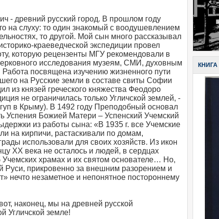
ич - древний русский город. В прошлом году
то на слуху: то один знакомый с воодушевлением
ельностях, то другой. Мой сын много рассказывал
е историко-краеведческой экспедиции провел
оту, которую рецензенты МГУ рекомендовали в
-церковного исследования музеям, СМИ, духовным
КНИГА
 Работа посвящена изучению жизненного пути
вшего на Русские земли в составе свиты Софии
л из князей греческого княжества Феодоро
диция не ограничилась только Угличской землей, -
ангуп в Крыму). В 1492 году Преподобный основал
сть Успения Божией Матери – Успенский Учемский
держки из работы сына: «В 1935 г. все Учемские
ли на кирпичи, растаскивали по домам,
грады использовали для своих хозяйств. Из икон
онцу ХХ века не осталось и людей, в сердцах
 Учемских храмах и их святом основателе… Но,
ой Руси, прикровенно за внешним разорением и
ит» нечто незаметное и непонятное постороннему
вот, наконец, мы на древней русской
й Угличской земле!