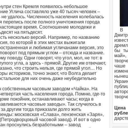
 Внутри стен Кремля появилось небольшое
ение Углича составляло уже 40 тысяч человек –
ь не удалось. Численность населения колебалась
ая перепись после полного уничтожения города
 в настоящее время. Соотношение молодежи и
В 
десят на пятьдесят.
Дмитр
сть несколько версий. Например, по названию
изве
сия, по которой в этих местах выжигали
дремл
ространенная и любимая угличанами версия, это
бы ты
т поворот под прямым углом – отсюда и название.
май»
у поводу. Одни говорят, что угол, мол, не тот: в
творч
упого угла, а здесь - прямой. Другие им отвечают,
чаше
казано, что строить нельзя, где прямой угол… Но
измен
ры историков, точно знают, что Волга делает
ныне
ё остальное для них очень даже неубедительно
Укра
публи
ич собственным часовым заводом «Чайка». На
авто
четвертая часть населения города. Помню, где-то
творч
доме покойник, останавливают часы; когда в
навливаются часовые заводы». Так случилось в
Цена
за другим тогда приказали долго жить
рубле
ренды: московская «Слава», пензенская «Заря»,
дарст
(Петродворцовый часовой завод). И вот в одно
чан проснулись безработными – завод