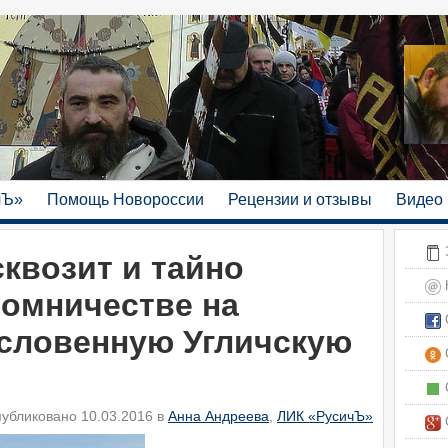
чЪ»
Помощь Новороссии
Рецензии и отзывы
Видео
З
квозит и тайно
аломничестве на
С
словенную Угличскую
С
С
убликовано 10.03.2016 в
Анна Андреева
,
ЛИК «РусичЪ»