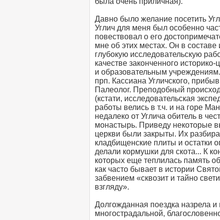
была очень приличная).
Давно было желание посетить Угл
Углич для меня был особенно час
повествовал о его достопримечат
мне об этих местах. Он в состав
глубокую исследовательскую раб
качестве законченного историко
и образовательным учреждениям.
прп. Кассиана Угличского, прибы
Палеолог. Преподобный происходи
(кстати, исследовательская экспе
работы велись в т.ч. и на горе М
недалеко от Углича обитель в че
монастырь. Приведу некоторые вы
церкви были закрыты. Их разбира
кладбищенские плиты и остатки о
делали кормушки для скота... К к
которых еще теплилась память об
как часто бывает в истории Свят
забвением «сквозит и тайно свет
взгляду».
Долгожданная поездка назрела и 
многострадальной, благословенно