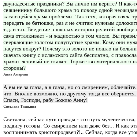
двунадесятые праздники? Вы лично им верите? Я как-т
священнику большого храма по поводу одной неожида
касающейся храма проблемы. Так тетя, которая взяла тр
передать ее батюшке, раз я не считаю нужным доложитьс
т.д. и т.п. Введение в школах истории религий вообще
сама отталкивает - и жадностью в том числе. Вы прави
сверкающие золотом полупустые храмы. Кому они нуж
пасутся вокруг? Почему это золото не пошло на больн
скачать книгу с исламского сайта бесплатно, с правосл
храмах ленивый не скажет. Торжество материального н
стороны?
Анна Амарова
А вы не за глаза, а в глаза, но со смирением, обличайте.
что. Вполне возможно, по другому тогда все обернется
Спаси, Господи, рабу Божию Анну!
Светлана Тишкина
Светлана, сейчас путь правды - это путь мученичества, 
подвигу готовы. Со смирением или даже без... И как э
воспринимать христопродавец?!.. Сейчас, когда все уто