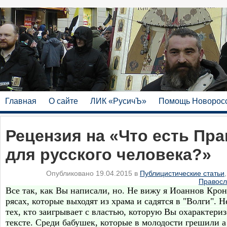
Главная
О сайте
ЛИК «РусичЪ»
Помощь Новорос
Рецензия на «Что есть Пр
для русского человека?»
Опубликовано 19.04.2015 в
Публицистические статьи
Правосл
Все так, как Вы написали, но. Не вижу я Иоаннов Кро
рясах, которые выходят из храма и садятся в "Волги". 
тех, кто заигрывает с властью, которую Вы охарактери
тексте. Среди бабушек, которые в молодости грешили а