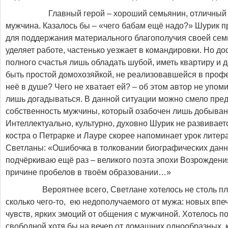
Главный герой – хороший семьянин, отличный х
мужчина. Казалось бы – «чего бабам ещё надо?» Шурик п
для поддержания материального благополучия своей сем
уделяет работе, частенько уезжает в командировки. Но д
полного счастья лишь обладать шубой, иметь квартиру и 
быть простой домохозяйкой, не реализовавшейся в профе
неё в душе? Чего не хватает ей? – об этом автор не упоми
лишь догадываться. В данной ситуации можно смело пре
собственность мужчины, который озабочен лишь добыван
Интеллектуально, культурно, духовно Шурик не развивает
костра о Петрарке и Лауре скорее напоминает урок литер
Светланы: «Ошибочка в толковании биографических данн
подчёркиваю ещё раз – великого поэта эпохи Возрождения
причине пробелов в твоём образовании…»
Вероятнее всего, Светлане хотелось не столь плот
сколько чего-то, ею недополучаемого от мужа: новых впе
чувств, ярких эмоций от общения с мужчиной. Хотелось п
свободной хотя бы на вечер от домашних однообразных, 