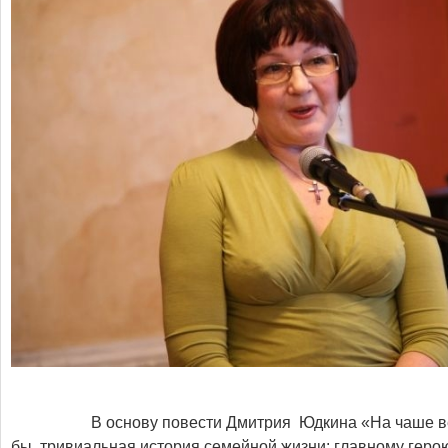
В основу повести Дмитрия Юдкина «На чаше весо
бы, тривиальная история семейной жизни: главному гер