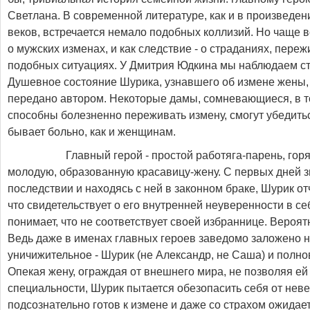
Светлана. В современной литературе, как и в произведе
веков, встречается немало подобных коллизий. Но чаще 
о мужских изменах, и как следствие - о страданиях, пере
подобных ситуациях. У Дмитрия Юдкина мы наблюдаем с
Душевное состояние Шурика, узнавшего об измене жены, 
передано автором. Некоторые дамы, сомневающиеся, в т
способны болезненно переживать измену, смогут убедить
бывает больно, как и женщинам.
Главный герой - простой работяга-парень, горя
молодую, образованную красавицу-жену. С первых дней з
последствии и находясь с ней в законном браке, Шурик от
что свидетельствует о его внутренней неуверенности в се
понимает, что не соответствует своей избраннице. Вероятне
Ведь даже в именах главных героев заведомо заложено н
уничижительное - Шурик (не Александр, не Саша) и полно
Опекая жену, ограждая от внешнего мира, не позволяя ей
специальности, Шурик пытается обезопасить себя от нев
подсознательно готов к измене и даже со страхом ожидает