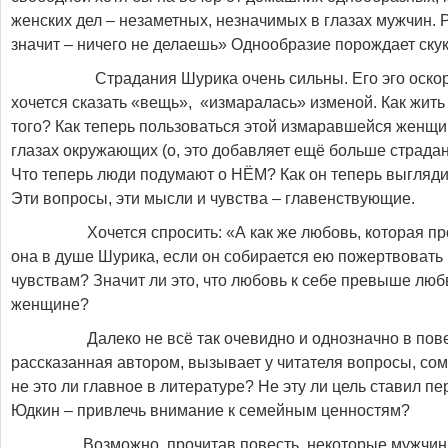
женских дел – незаметных, незначимых в глазах мужчин. 
значит – ничего не делаешь» Однообразие порождает скуку
Страдания Шурика очень сильны. Его эго оскорбл
хочется сказать «вещь», «измаралась» изменой. Как жит
того? Как теперь пользоваться этой измаравшейся женщи
глазах окружающих (о, это добавляет ещё больше страдан
Что теперь люди подумают о НЁМ? Как он теперь выгляди
Эти вопросы, эти мысли и чувства – главенствующие.
Хочется спросить: «А как же любовь, которая про
она в душе Шурика, если он собирается ею пожертвовать
чувствам? Значит ли это, что любовь к себе превыше люб
женщине?
Далеко не всё так очевидно и однозначно в повес
рассказанная автором, вызывает у читателя вопросы, со
не это ли главное в литературе? Не эту ли цель ставил п
Юдкин – привлечь внимание к семейным ценностям?
Возможно, прочитав повесть, некоторые мужчины