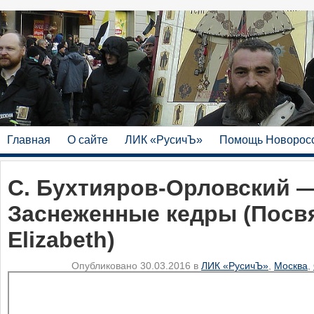
Главная
О сайте
ЛИК «РусичЪ»
Помощь Новорос
С. Бухтияров-Орловский —
Заснеженные кедры (Посв
Elizabeth)
Опубликовано 30.03.2016 в
ЛИК «РусичЪ»
,
Москва
,