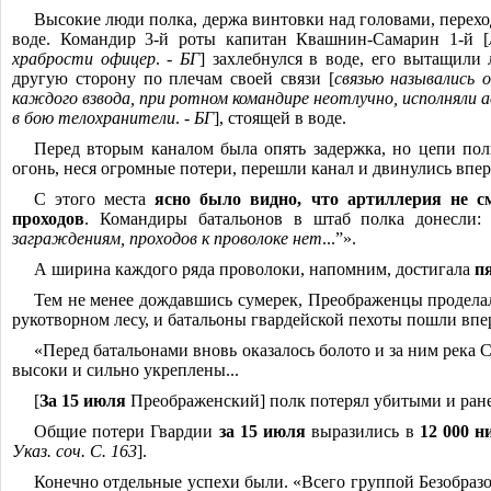
Высокие люди полка, держа винтовки над головами, перехо
воде. Командир 3-й роты капитан Квашнин-Самарин 1-й [
храбрости офицер
. -
БГ
] захлебнулся в воде, его вытащили
другую сторону по плечам своей связи [
связью назывались 
каждого взвода, при ротном командире неотлучно, исполняли
в бою телохранители
. -
БГ
], стоящей в воде.
Перед вторым каналом была опять задержка, но цепи пол
огонь, неся огромные потери, перешли канал и двинулись впер
С этого места
ясно было видно, что артиллерия не с
проходов
. Командиры батальонов в штаб полка донесли: 
заграждениям, проходов к проволоке нет
...”».
А ширина каждого ряда проволоки, напомним, достигала
п
Тем не менее дождавшись сумерек, Преображенцы продела
рукотворном лесу, и батальоны гвардейской пехоты пошли впе
«Перед батальонами вновь оказалось болото и за ним река 
высоки и сильно укреплены...
[
За 15 июля
Преображенский] полк потерял убитыми и ране
Общие потери Гвардии
за 15 июля
выразились в
12 000 
Указ. соч. С. 163
].
Конечно отдельные успехи были. «Всего группой Безобразов