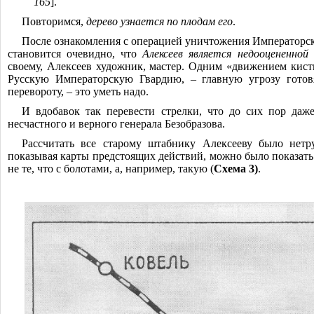
165
].
Повторимся,
дерево узнается по плодам его
.
После ознакомления с операцией уничтожения Императорск
становится очевидно, что
Алексеев является недооцененной
своему, Алексеев художник, мастер. Одним «движением кист
Русскую Императорскую Гвардию, ‒ главную угрозу готов
перевороту, ‒ это уметь надо.
И вдобавок так перевести стрелки, что до сих пор даж
несчастного и верного генерала Безобразова.
Рассчитать все старому штабнику Алексееву было нетр
показывая карты предстоящих действий, можно было показать
не те, что с болотами, а, например, такую (
Схема 3)
.