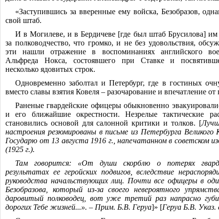
«Заступившись за вверенные ему войска, Безобразов, однак
свой штаб.
И в Могилеве, и в Бердичеве [где был штаб Брусилова] и
за полководчество, что громко, и не без удовольствия, обс
эти нашли отражение в воспоминаниях английского вое
Альфреда Нокса, состоявшего при Ставке и посвятивш
несколько ядовитых строк.
Одновременно заболтал и Петербург, где в гостиных оч
вместо славы взятия Ковеля ‒ разочарование и впечатление от
Раненые гвардейские офицеры обыкновенно эвакуировалис
и его ближайшие окрестности. Незрелые тактические ра
становились основой для салонной критики и толков. [
Лучш
настроения резюмированы в письме из Петербурга Великого 
Государю от 13 августа 1916 г., напечатанном в советском из
(1925 г.).
Там говорится: «От души скорблю о потерях гвар
результатах ее геройских подвигов, вследствие нераспоряд
руководства начальствующих лиц. Почти все офицеры в оди
Безобразова, который из-за своего невероятного упрямст
даровитый полководец, вот уже третий раз напрасно губ
дорогих Тебе жизней...». ‒ Прим. Б.В. Геруа
]» [
Геруа Б.В. Указ. 