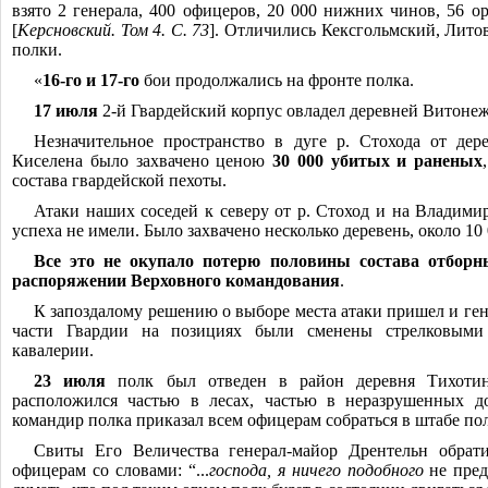
взято 2 генерала, 400 офицеров, 20 000 нижних чинов, 56 о
[
Керсновский. Том 4. С. 73
]. Отличились Кексгольмский, Лито
полки.
«
16-го и 17-го
бои продолжались на фронте полка.
17 июля
2-й Гвардейский корпус овладел деревней Витонеж 
Незначительное пространство в дуге р. Стохода от дер
Киселена было захвачено ценою
30 000 убитых и раненых
состава гвардейской пехоты.
Атаки наших соседей к северу от р. Стоход и на Владим
успеха не имели. Было захвачено несколько деревень, около 10
Все это не окупало потерю половины состава отборн
распоряжении Верховного командования
.
К запоздалому решению о выборе места атаки пришел и ген
части Гвардии на позициях были сменены стрелковыми 
кавалерии.
23 июля
полк был отведен в район деревня Тихотин
расположился частью в лесах, частью в неразрушенных 
командир полка приказал всем офицерам собраться в штабе пол
Свиты Его Величества генерал-майор Дрентельн обрат
офицерам со словами: “...
господа, я ничего подобного
не пред