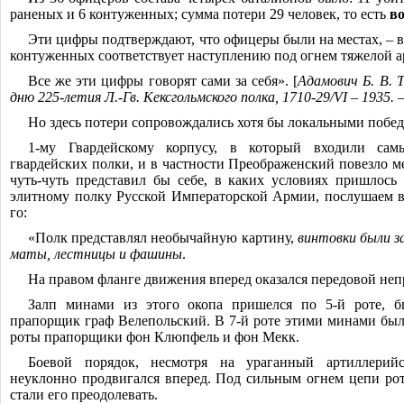
раненых и 6
контуженных; сумма потери 29 человек, то есть
во
Эти цифры подтверждают, что офицеры были на местах, ‒ в
контуженных соответствует наступлению под огнем тяжелой а
Все же эти цифры говорят сами за себя». [
Адамович Б. В. Т
дню 225-летия Л.-Гв. Кексгольмского полка, 1710-29/VI ‒ 1935. 
Но здесь потери сопровождались хотя бы локальными побед
1-му Гвардейскому корпусу, в который входили сам
гвардейских полки, и в частности Преображенский повезло м
чуть-чуть представил бы себе, в каких условиях пришлось
элитному полку Русской Императорской Армии, послушаем в
го:
«Полк представлял необычайную картину,
винтовки были за
маты, лестницы и фашины
.
На правом фланге движения вперед оказался передовой неп
Залп минами из этого окопа пришелся по 5-й роте, 
прапорщик граф Велепольский. В 7-й роте этими минами б
роты прапорщики фон Клюпфель и фон Мекк.
Боевой порядок, несмотря на ураганный артиллерий
неуклонно продвигался вперед. Под сильным огнем цепи рот
стали его преодолевать.