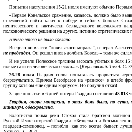
Попытки наступления 15-21 июля именуют обычно Первым
«Первое Ковельское сражение, казалось, должно было выя
стремлений найти ключ к победе в гиблых болотах Стохо
неинтересного и тактически безнадежного ковельского нап
полководческого решения на других, истинно стратегических п
Ничего этого не было сделано
.
Всецело во власти “ковельского миража”, генерал Алексе
не предвидел
. Он решил вновь долбить Ковель ‒ теми же силам
И не успели Полесское трясины засосать убитых в боях 15 
новые гати из человеческого мяса...». [
Керсновский. Том 4. С. 7
26-28 июля
Гвардия снова попыталась прорваться через
безрезультатно. Причем Безобразов на «разносе» в штабе фр
группу хотя бы еще одним корпусом. Но получил отказ!
За две попытки в 6 дней потери Гвардии составили
48 813
ч
Гвардия, опора монархии, в этих боях была, по сути,
минимум, обескровлена.
Болотистая пойма реки Стоход стала братской могилой
Русской Императорской Гвардии. «Безцельно и безсмысленно,
гвардеец-семенов
ец, ‒ погибли, как это всегда бывает, луч
Указ соч. С. 303
].