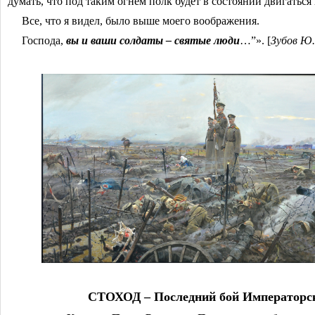
думать, что под таким огнем полк будет в состоянии двигаться 
Все, что я видел, было выше моего воображения.
Господа,
вы и ваши солдаты ‒ святые люди
…”». [
Зубов Ю.В
СТОХОД ‒ Последний бой Императорс