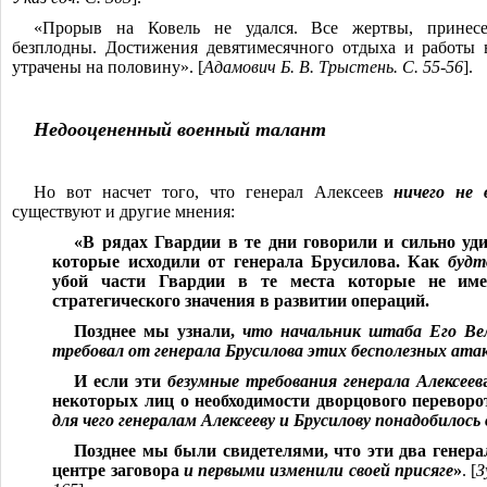
«Прорыв на Ковель не удался. Все жертвы, принесе
безплодны. Достижения девятимесячного отдыха и работы 
утрачены на половину». [
Адамович Б. В. Трыстень. С. 55-56
].
Недооцененный военный талант
Но вот насчет того, что генерал Алексеев
ничего не 
существуют и другие мнения:
«В рядах Гвардии в те дни говорили и сильно уд
которые исходили от генерала Брусилова. Как
будт
убой части Гвардии в те места которые не име
стратегического значения в развитии операций.
Позднее мы узнали,
что начальник штаба Его Вел
требовал от генерала Брусилова этих бесполезных ата
И если эти
безумные требования генерала Алексеев
некоторых лиц о необходимости дворцового переворо
для чего генералам Алексееву и Брусилову понадобилос
Позднее мы были свидетелями, что эти два генер
центре заговора
и первыми изменили своей присяге
»
. [
З