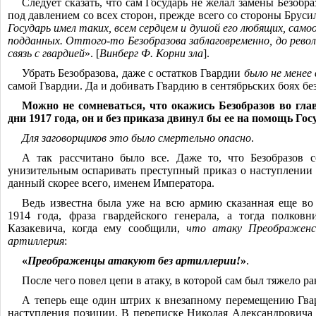
Следует сказать, что сам Государь не желал замены Безобра
под давлением со всех сторон, прежде всего со стороны Бруси
Государь имел таких, всем сердцем и душой его любящих, сам
подданных. Оттого-то Безобразова заблаговременно, до револю
связь с гвардией
». [
Винберг Ф. Корни зла
].
Убрать Безобразова, даже с остатков Гвардии
было не менее
самой Гвардии. Да и добивать Гвардию в сентябрьских боях без
Можно не сомневаться, что окажись Безобразов во гла
дни 1917 года, он и без приказа двинул бы ее на помощь Го
Для заговорщиков это было смертельно опасно
.
А так рассчитано было все. Даже то, что Безобразов с
унизительным оспаривать преступный приказ о наступлении н
данный скорее всего, именем Императора.
Ведь известна была уже на всю армию сказанная еще во
1914 года, фраза гвардейского генерала, а тогда полков
Казакевича, когда ему сообщили,
что атаку Преображенс
артиллерия
:
«
Преображенцы атакуют без артиллерии!
»
.
После чего повел цепи в атаку, в которой сам был тяжело ра
А теперь еще один штрих к внезапному перемещению Гва
наступления позиции. В переписке Николая Александровича