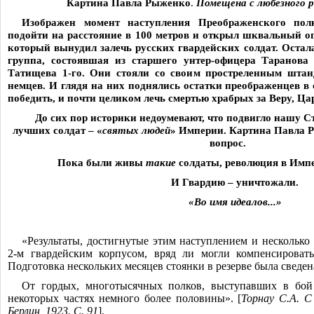
Картина Павла Рыженко
.
Помещена с любезного 
Изображен момент наступления Преображенского пол
подойти на расстояние в 100 метров и открыл шквальный ог
который вынудил залечь русских гвардейских солдат. Остал
группа, состоявшая из старшего унтер-офицера Таранов
Татищева 1-го. Они стояли со своим простреленным шта
немцев. И глядя на них поднялись остатки преображенцев в 
победить, и почти целиком лечь смертью храбрых за Веру, Ца
До сих пор историки недоумевают, что подвигло нашу Ст
лучших солдат ‒ «
святых людей
» Империи. Картина Павла Р
вопрос.
Пока были живы
такие
солдаты, революция в Импе
И Гвардию ‒ уничтожали.
«Во имя идеалов...»
«Результаты, достигнутые этим наступлением и несколько
2-м гвардейским корпусом, вряд ли могли компенсироват
Подготовка нескольких месяцев стоянки в резерве была сведена
От гордых, многотысячных полков, выступавших в бой 
некоторых частях немного более половины». [
Торнау С.А. С
Берлин, 1923. С. 91
].