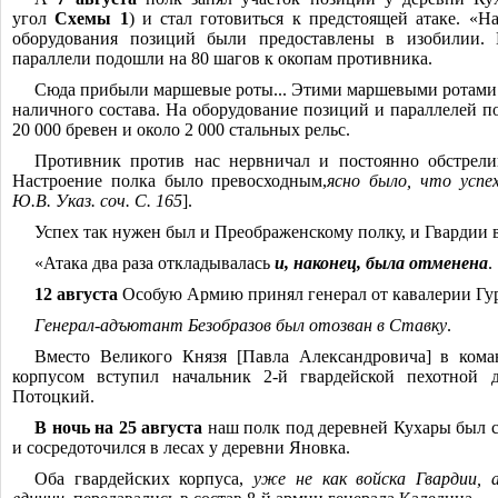
угол
Схемы 1
) и стал готовиться к предстоящей атаке. «На
оборудования позиций были предоставлены в изобилии. 
параллели подошли на 80 шагов к окопам противника.
Сюда прибыли маршевые роты... Этими маршевыми ротами
наличного состава. На оборудование позиций и параллелей п
20 000 бревен и около 2 000 стальных рельс.
Противник против нас нервничал и постоянно обстрел
Настроение полка было превосходным,
ясно было, что успе
Ю.В. Указ. соч. С. 165
].
Успех так нужен был и Преображенскому полку, и Гвардии 
«Атака два раза откладывалась
и, наконец, была отменена
.
12 августа
Особую Армию принял генерал от кавалерии Гур
Генерал-адъютант Безобразов был отозван в Ставку
.
Вместо Великого Князя [Павла Александровича] в кома
корпусом вступил начальник 2-й гвардейской пехотной д
Потоцкий.
В ночь на 25 августа
наш полк под деревней Кухары был 
и сосредоточился в лесах у деревни Яновка.
Оба гвардейских корпуса,
уже не как войска Гвардии, 