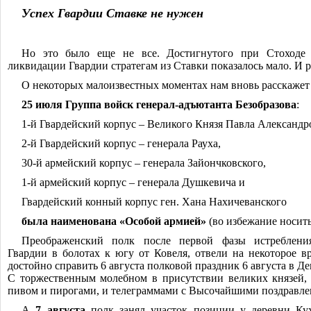
Успех Гвардии Ставке не нужен
Но это было еще не все. Достигнутого при Стоходе р
ликвидации Гвардии стратегам из Ставки показалось мало. И 
О некоторых малоизвестных моментах нам вновь расскажет
25 июля Группа войск генерал-адъютант
а Безобразова
:
1-й Гвардейский корпус ‒ Великого Князя Павла Александр
2-й Гвардейский корпус ‒ генерала Рауха,
30-й армейский корпус ‒ генерала Зайончковского,
1-й армейский корпус ‒ генерала Душкевича и
Гвардейский конный корпус ген. Хана Нахичеванского
была наименована «Особой армией»
(во избежание носить
Преображенский полк после первой фазы истреблени
Гвардии в болотах к югу от Ковеля, отвели на некоторое вр
достойно справить 6 августа полковой праздник 6 августа в Д
С торжественным молебном в присутствии великих князей, 
пивом и пирогами, и телеграммами с Высочайшими поздравле
А
7 августа
полк занял участок позиции у деревни Ку