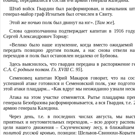
единиц
, передавались в состав 8-й армии генерала Каледина.
Штаб войск Гвардии был расформирован, и начальник шт
генерал-майор граф Игнатьев был отчислен в Свиту.
Этой же ночью полк был двинут на юг». [
Там же
].
Слова однополчанина подтверждает капитан в 1916 году
Сергей Александрович Торнау:
«Велико было наше изумление, когда вместо ожидаемой 
передать позицию другим полкам, а нас снова отвели на
переходов и полк был остановлен недалеко от Бубнова.
Здесь выяснилось, что гвардия передана в распоряжение г
С.А. С родным полком. Гл.
XVIII
С. 95
].
Семеновец капитан Юрий Макаров говорит, что на сос
успешной атаке готовился и Семеновский полк, уже подгото
этой атаки плацдарм... «Как вдруг мы неожиданно узнали нес
Атака на этом участке отменяется. Рытье плацдарма пре
генерала Безобразова расформировывает
ся, а вся Гвардия, т.е
армию генерала Каледина.
Через день, т.е. в последних числах августа, мы выс
приятных и неутомительных переходов, ‒ всю дорогу распев
цели нашего движения ‒ Скунченскому лесу, в ближайшем
политой русской кровью
, позиции: Шельвов-Свинюхи-
Корытн