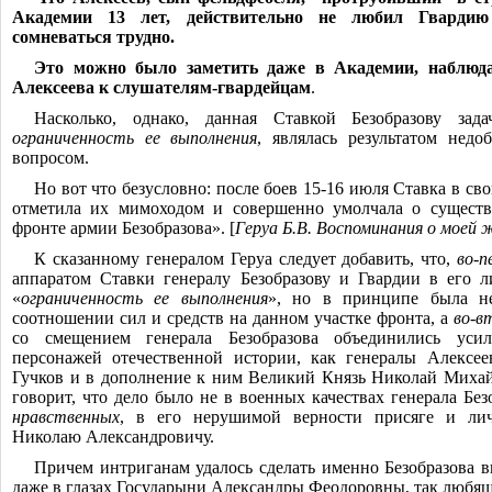
Академии 13 лет, действительно не любил Гвардию
сомневаться трудно.
Это можно было заметить даже в Академии, наблюда
Алексеева к слушателям-гвард
ейцам
.
Насколько, однако, данная Ставкой Безобразову зад
ограниченность ее выполнения
, являлась результатом недо
вопросом.
Но вот что безусловно: после боев 15-16 июля Ставка в с
отметила их мимоходом и совершенно умолчала о существ
фронте армии Безобразова». [
Геруа Б.В. Воспоминания о моей жи
К сказанному генералом Геруа следует добавить, что,
во-п
аппаратом Ставки генералу Безобразову и Гвардии в его л
«
ограниченность ее выполнения
», но в принципе была н
соотношении сил и средств на данном участке фронта, а
во-в
со смещением генерала Безобразова объединились уси
персонажей отечественной истории, как генералы Алексее
Гучков и в дополнение к ним Великий Князь Николай Михай
говорит, что дело было не в военных качествах генерала Без
нравственных
, в его нерушимой верности присяге и ли
Николаю Александровичу.
Причем интриганам удалось сделать именно Безобразова 
даже в глазах Государыни Александры Феодоровны, так любя