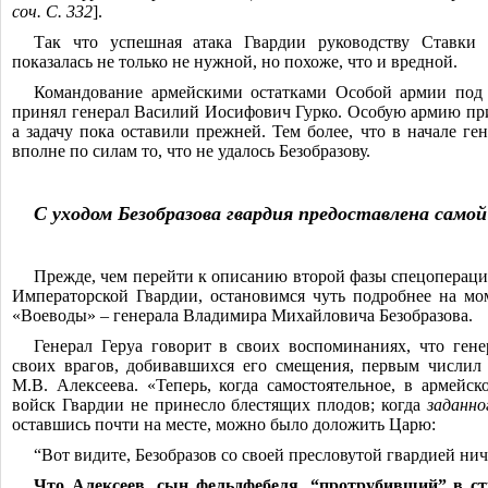
соч. С. 332
].
Так что успешная атака Гвардии руководству Ставки 
показалась не только не нужной, но похоже, что и вредной.
Командование армейскими остатками Особой армии под
принял генерал Василий Иосифович Гурко. Особую армию при
а задачу пока оставили прежней. Тем более, что в начале ген
вполне по силам то, что не удалось Безобразову.
С уходом
Безобразова
гвардия предоставлена самой
Прежде, чем перейти к описанию второй фазы спецоперац
Императорской Гвардии, остановимся чуть подробнее на мо
«Воеводы» ‒ генерала Владимира Михайловича Безобразова.
Генерал Геруа говорит в своих воспоминаниях, что гене
своих врагов, добивавшихся его смещения, первым числил
М.В. Алексеева. «Теперь, когда самостоятельное, в армейск
войск Гвардии не принесло блестящих плодов; когда
заданно
оставшись почти на месте, можно было доложить Царю:
“Вот видите, Безобразов со своей пресловутой гвардией нич
Что Алексеев, сын фельдфебеля, “протрубивший” в ст