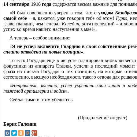
14 сентября 1916 года
содержатся весьма важные для пониман
«Я был совершенно уверен в том, что
с уходом
Безобразо
самой себе
‒ я, кажется, уже говорил тебе об этом!
Гурко,
нес
главе гвардии, чем генерал
Каледин,
хотя последний ‒ и хорош
успех во время нашего наступления в мае!».
А теперь ‒ особое внимание:
«
Я не успел включить Гвардию в свои собственные рез
спешно отведена на новые позиции»
.
То есть Государь еще в августе планировал вновь вывести
фокусники из аппарата Ставки, успели в последний момент
фраза из письма Государя о тех позициях, на которые отвел
естественно, высшую необходимость такого отвода для решаю
«
Неприятель, конечно, успел укрепить свои линии и под
тяжелой артиллерии и войск
».
Сейчас сами в этом убедитесь.
(Продолжение следует)
Борис Галенин