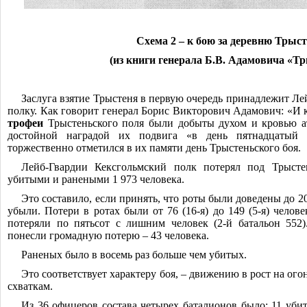
Схема 2 ‒ к бою за деревню Трыс
(из книги генерала Б.В. Адамовича «Т
Заслуга взятие Трыстеня в первую очередь принадлежит Л
полку. Как говорит генерал Борис Викторович Адамович: «И 
трофеи
Трыстеньского поля были добыты духом и кровью а
достойной наградой их подвига «в день пятнадцатый 
торжественно отметился в их памяти день Трыстеньского боя.
Лейб-Гвардии Кексгольмский полк потерял под Трысте
убитыми и ранеными 1 973 человека.
Это составило, если принять, что роты были доведены до 2
убыли. Потери в ротах были от 76 (16-я) до 149 (5-я) челове
потеряли по пятьсот с лишним человек (2-й батальон 552
понесли громадную потерю ‒ 43 человека.
Раненых было в восемь раз больше чем убитых.
Это соответствует характеру боя, ‒ движению в рост на о
схваткам.
Из 36 офицеров состава четырех баталионов было: 11 убит