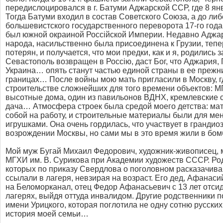
передислоцировался в г. Батуми Аджарской ССР, где 8 янв
Тогда Батуми входил в состав Советского Союза, а до ли
большевистского государственного переворота 17-го года
был южной окраиной Россiйской Империи. Недавно Аджар
народа, насильственно была присоединена к Грузии, тепе
потерян, и получается, что мои предки, как и я, родились
Севастополь возвращен в Россiю, даст Бог, что Аджария, 
Украина… опять станут частью единой страны в ее прежни
границах… После войны мою мать пригласили в Москву, г
строительстве сложнейших для того времени объектов: МГ
высотные дома, один из павильонов ВДНХ, кремлевские с
дача… Атмосфера строек была средой моего детства: мат
собой на работу, и строительные материалы были для м
игрушками. Она очень гордилась, что участвует в гранди
возрождении Москвы, но сами мы в это время жили в б
Мой муж Бугай Михаил Федорович, художник-живописец, 
МГХИ им. В. Сурикова при Академии художеств СССР. Род
которых по приказу Свердлова о поголовном расказачив
ссылали в лагеря, невзирая на возраст. Его дед, Афанас
на Беломорканал, отец Федор Афанасьевич с 13 лет отсид
лагерях, выйдя оттуда инвалидом. Другие родственники п
имени Урицкого, которая поглотила не одну сотню русских
история моей семьи…