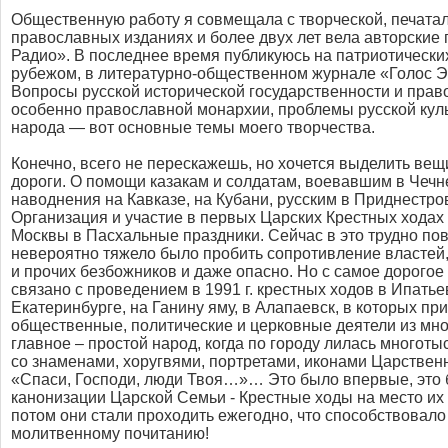
Общественную работу я совмещала с творческой, печатал
православных изданиях и более двух лет вела авторские
Радио». В последнее время публикуюсь на патриотических 
рубежом, в литературно-общественном журнале «Голос 
Вопросы русской исторической государственности и прав
особенно православной монархии, проблемы русской куль
народа — вот основные темы моего творчества.
Конечно, всего не перескажешь, но хочется выделить вещ
дороги. О помощи казакам и солдатам, воевавшим в Чечн
наводнения на Кавказе, на Кубани, русским в Приднестро
Организация и участие в первых Царских Крестных ходах
Москвы в Пасхальные праздники. Сейчас в это трудно пове
невероятно тяжело было пробить сопротивление властей
и прочих безбожников и даже опасно. Но с самое дорого
связано с проведением в 1991 г. крестных ходов в Ипатье
Екатеринбурге, на Ганину яму, в Алапаевск, в которых пр
общественные, политические и церковные деятели из мног
главное – простой народ, когда по городу лилась многоты
со знаменами, хоругвями, портретами, иконами Царствен
«Спаси, Господи, люди Твоя…»… Это было впервые, это 
канонизации Царской Семьи - Крестные ходы на место их 
потом они стали проходить ежегодно, что способствовал
молитвенному почитанию!