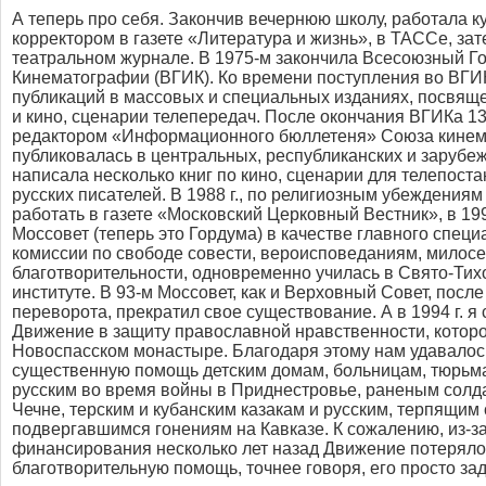
А теперь про себя. Закончив вечернюю школу, работала к
корректором в газете «Литература и жизнь», в ТАССе, за
театральном журнале. В 1975-м закончила Всесоюзный Г
Кинематографии (ВГИК). Ко времени поступления во ВГИ
публикаций в массовых и специальных изданиях, посвящ
и кино, сценарии телепередач. После окончания ВГИКа 1
редактором «Информационного бюллетеня» Союза кинем
публиковалась в центральных, республиканских и зарубеж
написала несколько книг по кино, сценарии для телепост
русских писателей. В 1988 г., по религиозным убеждениям
работать в газете «Московский Церковный Вестник», в 199
Моссовет (теперь это Гордума) в качестве главного специ
комиссии по свободе совести, вероисповеданиям, милос
благотворительности, одновременно училась в Свято-Ти
институте. В 93-м Моссовет, как и Верховный Совет, посл
переворота, прекратил свое существование. А в 1994 г. 
Движение в защиту православной нравственности, котор
Новоспасском монастыре. Благодаря этому нам удавалос
существенную помощь детским домам, больницам, тюрьм
русским во время войны в Приднестровье, раненым солд
Чечне, терским и кубанским казакам и русским, терпящим
подвергавшимся гонениям на Кавказе. К сожалению, из-з
финансирования несколько лет назад Движение потеряло
благотворительную помощь, точнее говоря, его просто з