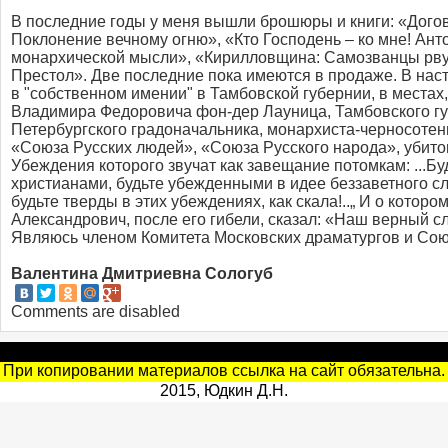
В последние годы у меня вышли брошюры и книги: «Догов
Поклонение вечному огню», «Кто Господень – ко мне! Ант
монархической мысли», «Кирилловщина: Самозванцы рвут
Престол». Две последние пока имеются в продаже. В на
в "собственном имении" в Тамбовской губернии, в местах
Владимира Федоровича фон-дер Лауница, Тамбовского гу
Петербургского градоначальника, монархиста-черносотенц
«Союза Русских людей», «Союза Русского народа», убитог
Убеждения которого звучат как завещание потомкам: ...Б
христианами, будьте убежденными в идее беззаветного с
будьте тверды в этих убеждениях, как скала!..„ И о котор
Александрович, после его гибели, сказал: «Наш верный с
Являюсь членом Комитета Московских драматургов и Сою
Валентина Дмитриевна Сологуб
Comments are disabled
При копировании материалов ссылка на сайт обязательна.
2015, Юдкин Д.Н.