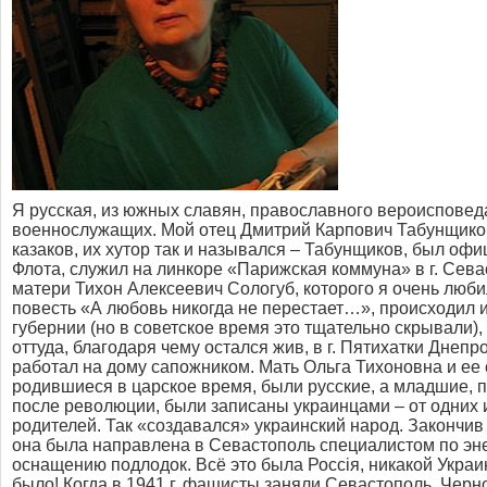
Я русская, из южных славян, православного вероисповед
военнослужащих. Мой отец Дмитрий Карпович Табунщиков
казаков, их хутор так и назывался – Табунщиков, был о
Флота, служил на линкоре «Парижская коммуна» в г. Сева
матери Тихон Алексеевич Сологуб, которого я очень люби
повесть «А любовь никогда не перестает…», происходил 
губернии (но в советское время это тщательно скрывали)
оттуда, благодаря чему остался жив, в г. Пятихатки Днепр
работал на дому сапожником. Мать Ольга Тихоновна и ее 
родившиеся в царское время, были русские, а младшие, 
после революции, были записаны украинцами – от одних и
родителей. Так «создавался» украинский народ. Закончив и
она была направлена в Севастополь специалистом по эн
оснащению подлодок. Всё это была Россiя, никакой Укра
было! Когда в 1941 г. фашисты заняли Севастополь, Чер