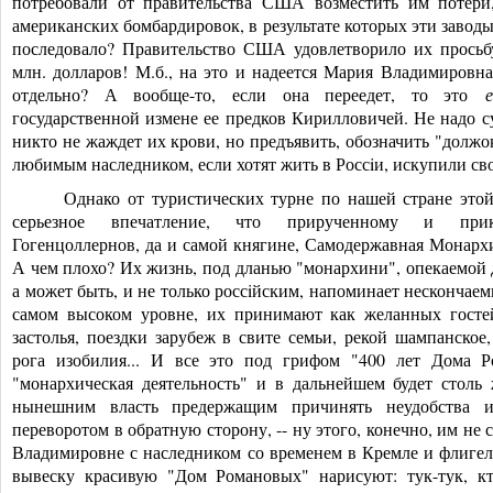
потребовали от правительства США возместить им потери
американских бомбардировок, в результате которых эти завод
последовало? Правительство США удовлетворило их просьбу
млн. долларов! М.б., на это и надеется Мария Владимировна
отдельно? А вообще-то, если она переедет, то это
государственной измене ее предков Кирилловичей. Не надо с
никто не жаждет их крови, но предъявить, обозначить "должо
любимым наследником, если хотят жить в Россiи, искупили св
Однако от туристических турне по нашей стране это
серьезное впечатление, что прирученному и при
Гогенцоллернов, да и самой княгине, Самодержавная Монархи
А чем плохо? Их жизнь, под дланью "монархини", опекаемой
а может быть, и не только россiйским, напоминает нескончаем
самом высоком уровне, их принимают как желанных гостей
застолья, поездки зарубеж в свите семьи, рекой шампанское
рога изобилия... И все это под грифом "400 лет Дома Р
"монархическая деятельность" и в дальнейшем будет столь 
нынешним власть предержащим причинять неудобства и
переворотом в обратную сторону, -- ну этого, конечно, им не с
Владимировне с наследником со временем в Кремле и флигелё
вывеску красивую "Дом Романовых" нарисуют: тук-тук, кт