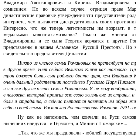
Владимира Александровича и Кирилла Владимировича, 
сомнением. Но во всяком случае, отрицая права Ма
династические правовые утверждения эти представители род
интернета, чем пытаются дискредитировать своих противни
Интересно, что же теперь легитимисты им возразят, в 
медальками княгиня-самозван
ка? Такого же мнения от
Владимировны и ее сына Георгия держатся и другие Ро
представлены в нашем Альманахе "Русскiй Престолъ". Но 
свидетельство представителя Династии:
Никто из членов семьи Романовых не претендует на 
в другое время. Нет сейчас Великого Князя как такового. П
трон должен быть сын родного брата царя, кем Владимир К
очень дальний родственник последнего Русского Царя Николая 
и я и все другие члены семьи Романовых. Я не могу вообразит
в человека, который прожил всю свою жизнь вне их страны, и 
боли и страдания, а сейчас пытается навязать им образ жи
себя и своей семьи. Ростислав Ростиславович Романов. 1991 го
Ну как не напомнить, чем кончали на Руси самоз
нынешних найдутся - и Гермоген, и Минин с Пожарским...
...Так что же мы праздновали - юбилей несуществующе