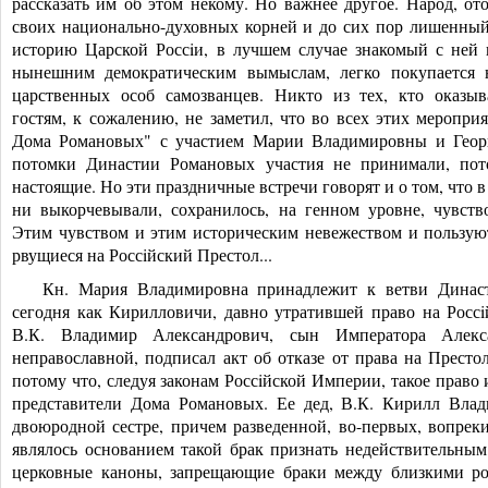
рассказать им об этом некому. Но важнее другое. Народ, о
своих национально-духо
вных корней и до сих пор лишенный
историю Царской Россiи, в лучшем случае знакомый с ней
нынешним демократическим вымыслам, легко покупается 
царственных особ самозванцев. Никто из тех, кто оказы
гостям, к сожалению, не заметил, что во всех этих меропри
Дома Романовых" с участием Марии Владимировны и Георг
потомки Династии Романовых участия не принимали, пот
настоящие. Но эти праздничные встречи говорят и о том, что в 
ни выкорчевывали, сохранилось, на генном уровне, чувст
Этим чувством и этим историческим невежеством и пользую
рвущиеся на Россiйский Престол...
Кн. Мария Владимировна принадлежит к ветви Династ
сегодня как Кирилловичи, давно утратившей право на Россiй
В.К. Владимир Александрович, сын Императора Алекс
неправославной, подписал акт об отказе от права на Престол
потому что, следуя законам Россiйской Империи, такое право
представители Дома Романовых. Ее дед, В.К. Кирилл Вла
двоюродной сестре, причем разведенной, во-первых, вопреки
являлось основанием такой брак признать недействительным
церковные каноны, запрещающие браки между близкими ро