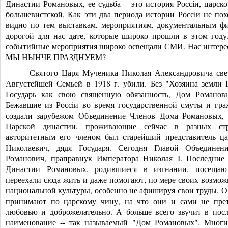
Династии Романовых, ее судьба -- это история Россiи, царск
большев
истской. Как эти два периода истории Россiи не по
видно по тем выставкам, мероприятиям, документальным ф
дорогой для нас дате, которые широко прошли в этом году.
событийные мероприятия широко освещали СМИ. Нас интере
МЫ НЫНЧЕ ПРАЗДНУЕМ?
Святого Царя Мученика Николая Александровича све
Августейшей Семьей в 1918 г. убили. Без "Хозяина земли 
Государь как свою священную обязанность, Дом Романовы
Бежавшие из Россiи во время государственной смуты и гр
создали зарубежом Объединение Членов Дома Романовых,
Царской династии, проживающие сейчас в разных ст
авторитетным его членом был старейший представитель ца
Николаевич, дядя Государя. Сегодня Главой Объединен
Романович, прапр
авнук Императора Николая I. Последние
Династии Романовых, родившиеся в изгнании, посещаю
переехали сюда жить и даже помогают, по мере своих возмож
национальной культуры, особенно не афишируя свои труды. О 
принимают по царскому чину, на что они и сами не прет
любовью и доброжелательно. А больше всего звучит в пос
наименование -- так называемый "Дом Романовых". Мног