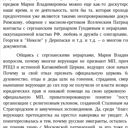
предков Марии Владимировны можно еще как-то дискутиров
наше время, и ее деятельность, хотя бы та, которая проход
предпочтения уже являются такими неопровержимыми докум
Римскому, общение с масоном-еретиком Вселенским Патриа
контакты с сергианским патриархом Гундяевым и иерархами
оккупационной властью РФ, любовь и дружба с олигархами,
Георгия в "Никеле" у Дерипаски и т.д. и т.д. -- о многом г
документов.
Общаясь с сергианскими иерархами, Мария Владим
вопросом, почему многие верующие не признают МП, причи
РПЦЗ и истинной Катакомбной Церкви, ведущих свое начало
Почему за свой отказ признать официальную церковь б
духовенство, отцы и деды шли на гонения, страдания, смер
нынешние верующие до сих пор не получили от власти возвр
юридических прав и никакой помощи на свою церковную 
официальную МП, приватизировавшу
ю понятие "пост
организации с религиозным уклоном, созданной Сталиным н
Страгородским и замученных исповедников. Да, среди "благ
верующих претендентка на престол наверняка не увидит. 
поинтересовалась и тем, почему русские эмигранты, осталис
не приняв унию с Московской патриархией, за что тоже п