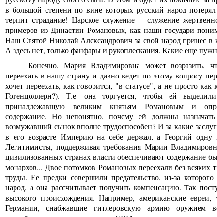
в большой степени по вине которых русский народ потерял
терпит страдание! Царское служение -- служение жертвен
примеров из Династии Романовых, как наши государи поним
Наш Святой Николай Александрович за свой народ принес в 
А здесь нет, только фанфары и рукоплескания. Какие еще нуж
Конечно, Мария Владимировна может возразить, ч
переехать в нашу страну и давно ведет по этому вопросу пе
хочет переехать, как говорится, "в статусе", а не просто ка
Гогенцоллерн?). Т.е. она торгуется, чтобы ей выделил
принадлежавшую великим князьям Романовым и опред
содержание. Но непонятно, почему ей должны назначать
возмужавший сынок вполне трудоспособен? И за какие заслу
в его возрасте Империю на себе держал, а Георгий одну 
Легитимисты, поддерживая требования Марии Владимировны
цивилизованных странах власти обеспечивают содержание бы
монархов... Двое потомков Романовых переехали без всяких 
труды. Ее предки совершили предательство, из-за которого
народ, а она рассчитывает получить компенсацию. Так пост
высокого происхождения. Например, американские евреи,
Германии, снабжавшие гитлеровскую армию оружием в