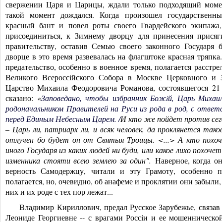
свержении Царя и Царицы, ждали только подходящий мом
такой момент дождался. Когда произошел государственн
красный бант и повел роты своего Гвардейского экипажа
присоединиться, к Зимнему дворцу для принесения прися
правительству, оставив Семью своего законного Государя 
дворце в это время развевалась на флагштоке красная тряпка.
предательство, особенно в военное время, полагается расстр
Великого Всероссiйского Собора в Москве Церковного и 
Царство Михаила Феодоровича Романова, состоявшегося 21 фе
сказано:
«
Заповедано, чтобы избранник Божiй, Царь Михаи
родоначальником Правителей на Руси из рода в род, с ответ
перед Единым Небесным Царем. /
И кто же пойдет против сег
– Царь ли, патриарх ли, и всяк человек, да проклянется тако
отлучен бо будет он от Святыя Троицы. <...> А кто похо
иного Государя из каких людей ни буди, или какое лихо похоче
изменника стояти всею землею за один".
Наверное, когда о
верность Самодержцу, читали и эту Грамоту, особенно 
полагается, но, очевидно, об анафеме и проклятии они забыли,
них и их роде с тех пор лежат...
Владимир Кириллович, предал Русское Зарубежье, связав 
Леониде Георгиевне -- с врагами Россiи и ее мошенническо