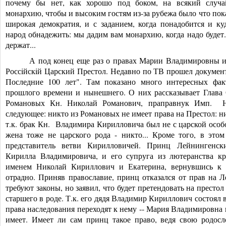
почему бы нет, как хорошо под боком, на всякий случ
монархию, чтобы и высоким гостям из-за рубежа было что показа
широкая демократия, и с заданием, когда понадобится и куд
народ обнадежить: мы дадим вам монархию, когда надо будет..
держат...
А под конец еще раз о правах Марии Владимировны и
Россiйскiй Царский Престол. Недавно по ТВ прошел докуме
Последние 100 лет". Там показано много интересных фа
прошлого времени и нынешнего. О них рассказывает Глава
Романовых Кн. Николай Романович, прапр
авнук Имп. Ни
следующее: никто из Романовых не имеет права на Престол: 
т.к. брак Кн. Владимира Кирилловича был не с царской особо
жена тоже не царского рода - никто... Кроме того, в это
представитель ветви Кирилловичей. Принц Лейнингенск
Кирилла Владимировича, и его супруга из лютеранства кр
именем Николай Кириллович и Екатерина, вернувшись к 
отрадно. Приняв православие, принц отказался от прав на Л
требуют законы, но заявил, что будет претендовать на престол
старшего в роде. Т.к. его дядя Владимир Кириллович состоял 
права наследования переходят к нему -- Мария Владимировна 
имеет. Имеет ли сам принц такое право, ведя свою родос