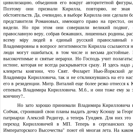
цивилизацию, объединив его вокруг авторитетной фигуры,
Поэтому они признали Кирилла, повторяю, не зная 
обстоятельств. Да, очевидно, в выборе Кирилла они сделали 
представителя Романовых, имеющего право на престол, он
видели. Но при этом они совершили великий подвиг, 
православную веру, собрав бежавших, лишенных родины, рас
всему мiру людей в единый русский православный н
Владимировны в вопросе легитимности Кирилла ссылаются на 
люди могут ошибаться, в том числе и весьма достойные.
высокочтимые и святые иерархи. Но Господь учит полагаться
истине, которая не всегда раскрывается сразу. И здесь надо 
клевреты княгини, что Свят. Филарет Нью-Йоркский де
Владимира Кирилловича, так и не откликнувшись на его на
его в резиденции. Митр. Виталий еще более резко отнесся к
отпевать Владимира Кирилловича. М.б., и они тоже ему за э
кончину?..
Но зато хорошо принимали Владимира Кирилловича 
Собчак, строивший свои планы выдать дочку Ксюшу за Георги
патриархи Алексий Ридигер, а теперь Гундяев. Для них это
переход Кирилловичей в МП. Теперь в сергианских хр
Императорского Высочества" поют ей многая лета. На каком