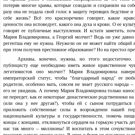
потеряв многие храмы, которые созидали и сохраняли на соб
разу она не подала свой голос в защиту терпящих бедствие и
себе жизнь? Всё это красноречиво говорит, какие нрав
ценности она исповедует, какого она духа и крови. О ее куль
говорят ее публичные выступления. И кстати заметить, поче
Мария Владимировна, а Георгий молчит? Ведь он уже давно
регентша ему не нужна. Неужели он не может найти общий я
при этом получив престижное образование? Но на престол прет
Архивы, конечно, нужны, но этого недостаточно. 
публицисту еще необходимо иметь живое нравственное чув
легитимистов оно молчит? Мария Владимировна наверн
императорский статус, чтобы "благодарный народ" ее люб
родители, особенно мать, совсем не знает русского народа -
его не увидишь. А почему Мария Владимировна только наноси
не переедет, как ее некоторые династические родственники н
(или она у нее другая?), чтобы ей с сыном потрудиться 
приложить собственные силы в возрождении нашей по
национальной культуры и государственност
и, помочь нищи
концы с концами, откликнуться сердцем на горькую участь дет
нас так много -- миллионы! И воспитать в этом сочувстви
русскому народу своего сына. В этом и будет их покаяние за 