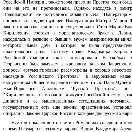
Россiйской Империи, также терял право на Престол, если бы д
они на это не претендовали. Однако, находясь в эмиг
Владимирович не постыдился объявить себя "Императором
вопреки воле вдовствующей Императрицы-Мате
ри Марии Ф
закон, ни мораль для него не существовали. Отец Марии В
Кириллович, состоял в морганатическом браке с Леонид
находилась в разводе с бывшим мужем американским милл
которого имела дочь и которая не была представител
владетельного рода. Поэтому право Владимира Кирилл
Россiйской Империи также аннулировали. В скобках з
Георгиевны была замужем за кровавым палачом Лаврентием
вопросы аргументировано рассмотрены в хорошо известно
наследник Российского Престола?", в зарубежных изда
выпущенном Обществом ревнителей памяти св. Царя Мученик
Нью-Йоркского Альманахе "Русскiй Престолъ", по
"Кирилловщина: Самозванцы атакуют Россiйскiй престол", гд
династии и ее вышеназванных сегодняшних потомках
государственных есть еще законы нравственные, установ
опирались Законы Царской Россiи и которые для русского нар
Все три поколения этой ветви Романовых совершили пре
своему Государю и русскому народу. В доме Владимира Алекс