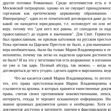
другие потомки Романовых. Среди легитимистов есть и те
Московской патриархии, однако их не смущает принадлежн
сергианам как еретическому церковному образованию.
Императрицу", один из ее почитателей договорился даже до то
какой он находится юрисдикции, т.е. исповедует он или 
веру, потому что "для него все равны, от синодалов (и над
православных!) до иудеев и язычников". Для Свят. Гермоге
был православным, не признав католиков на русском престоле
Пока еретиков на Царском Престоле не было, а для нынешних
вера необязательна, были бы только Мария Владимировна и ее
непонятно, почему так легко их наделили царским достоинств
не было? И на это у легитимистов есть возражение: в изгнани
он уже и так царь. Полный абсурд, так можно, -- когда нел
договориться до чего угодно, сделать царем и марсианина, ведь
Что же касается самой Марии Владимировны, то легити
тех, кто права престолонаследия Марии Владимировны к
ссылаются на архивы, в которых хранятся таинственные доку
права, считая своих противников невежественными, неис
интернета, откуда те черпают искаженную информацию. Ник
знание архивных документов ценно и необходимо. Хотя се
документов доступно в интернете, причем в факсимильном ва