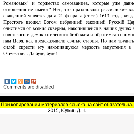
Романовых" и торжество самозванцев, которые уже дав
отношения не имеют? Нет, это праздновали рассиянские вл
священной является дата 21 февраля (ст.ст.) 1613 года, когд
Престолъ взошел Богом избранный законный Русскiй Ца
очистимся от всякия скверны, накопившейся в наших душах 
советского и демократического безбожия и обратимся за помо
нам Царя, как предсказывали святые старцы. Но нам трудитьс
силой скрести эту накопившуюся мерзость запустения в
Отечестве... Да буде, буде!
Comments are disabled
При копировании материалов ссылка на сайт обязательна.
2015, Юдкин Д.Н.