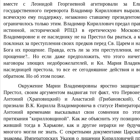
вместе с Леонидой Георгиевной агитировали за Ель
государственного переворота Владимир Кириллович вырази
всяческую ему поддержку, незаконно ставшему президентом.
ограничилось только этим. Владимир Кириллович предал прав
истинной, исторической РПЦЗ в еретическую Москов
Владимировне и ее наследнику не на Престол бы рваться, а 
поклонах за преступления своих предков перед Св. Царем и 
Бога их прощение. Правда, есть ли за эти преступления, н
прощение?.. Но если даже предположить, что этого ниче
наговоры злющих недоброжелателей
, и Кн. Мария Владим
наследницей престола, то все ее сегодняшние действия и в
обратном. Но об этом позже.
Окружение Марии Владимировны яростно защищае
Престол, своим аргументом выдвигая тот факт, что Перво
Антоний (Храповицкий) и Анастасий (Грибановский), 
признали В.К. Кирилла Владимировича в статусе Императора.
Антоний временами высказывал свои сомнения по этом
притязания "кирилловщиной". Как же объяснить эту позицию
живший тогда в Харькове, как и другие иерархи не будуч
многого могли не знать. С секретными документами Царск
знакомы, Императорских Указов о лишении Кирилловичей пр