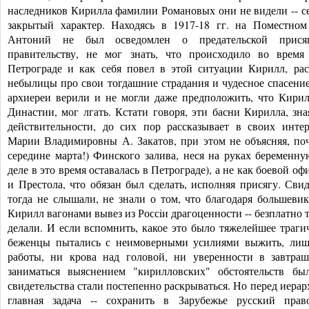
наследников Кирилла фамилии Романовых они не видели -- 
закрытый характер. Находясь в 1917-18 гг. на Поместно
Антоний не был осведомлен о предательской прися
правительству, не мог знать, что происходило во врем
Петрограде и как себя повел в этой ситуации Кирилл, ра
небылицы про свои тогдашние страдания и чудесное спасение
архиереи верили и не могли даже предположить, что Кири
Династии, мог лгать. Кстати говоря, эти басни Кирилла, зная
действительности
, до сих пор рассказывает в своих инте
Марии Владимировны А. Закатов, при этом не объясняя, поч
середине марта!) Финского залива, неся на руках беременну
деле в это время оставалась в Петрограде), а не как боевой о
и Престола, что обязан был сделать, исполняя присягу. Свид
тогда не слышали, не знали о том, что благодаря большевик
Кирилл вагонами вывез из Россiи драгоценности -- безплатно 
делали. И если вспомнить, какое это было тяжелейшее трагич
беженцы пытались с неимоверными усилиями выжить, лиш
работы, ни крова над головой, ни уверенности в завтраш
заниматься выяснением "кирилловских" обстоятельств б
свидетельства стали постепенно раскрываться. Но перед иерар
главная задача -- сохранить в Зарубежье русский прав