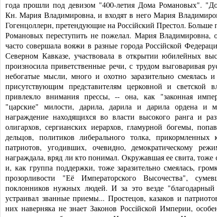
года прошли под девизом "400-летия Дома Романовых". "Д
Кн. Мария Владимировна, и входят в него Мария Владимировн
Гогенцоллерн, претендующие на Россiйский Престол. Больше п
Романовых переступить не пожелал. Мария Владимировна, о
часто совершала вояжи в разные города Россiйской Федерац
Северном Кавказе, участвовала в открытии юбилейных выст
произносила приветственные речи, с трудом выговаривая рус
небогатые мысли, много и охотно заразительно смеялась и
присутствующим представителям церковной и светской вл
привлекло внимания прессы, -- она, как "законная импер
"царские" милости, дарила, дарила и дарила ордена и м
награждение находящихся во власти высокого ранга и раз
олигархов, сергианских иерархов, гламурной богемы, поп
дельц
ов, политиков либерального толка, прикормленных 
патриотов, угодивших, очевидно, демократическому реж
награждала, вряд ли кто понимал. Окружавшая ее свита, тоже
и, как группа поддержки, тоже заразительно смеялась, гром
прозорливости "Её Императорского Высочества", суме
поклонников нужных людей. И за это везде "благодарный
устраивал званные приемы... Простецов, казаков и патриото
них наверняка не знает Законов Россiйской Империи, особе