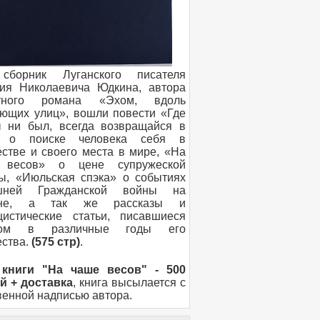
сборник Луганского писателя
ия Николаевича Юдкина, автора
стного романа «Эхом, вдоль
ющих улиц», вошли повести «Где
 ни был, всегда возвращайся в
, о поиске человека себя в
естве и своего места в мире, «На
 весов» о цене супружеской
ы, «Июльская спэка» о событиях
шней Гражданской войны на
ине, а так же рассказы и
цистические статьи, писавшиеся
ром в различные годы его
ества.
(575 стр)
.
 книги "На чаше весов" - 500
й + доставка
, книга высылается с
венной надписью автора.