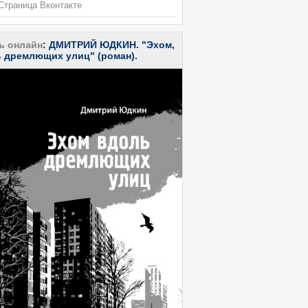
траница Вконтакте
ь онлайн
:
ДМИТРИЙ ЮДКИН. "Эхом,
 дремлющих улиц" (роман).