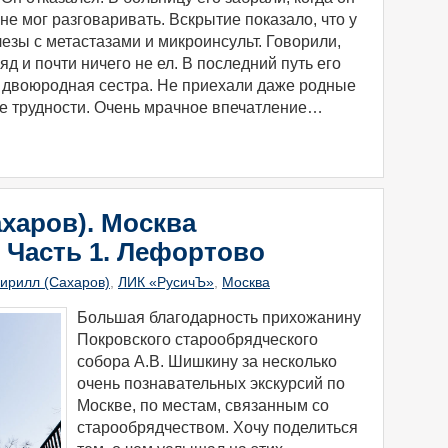
не мог разговаривать. Вскрытие показало, что у
езы с метастазами и микроинсульт. Говорили,
яд и почти ничего не ел. В последний путь его
– двоюродная сестра. Не приехали даже родные
е трудности. Очень мрачное впечатление…
харов). Москва
 Часть 1. Лефортово
ирилл (Сахаров)
,
ЛИК «РусичЪ»
,
Москва
Большая благодарность прихожанину
Покровского старообрядческог
о
собора А.В. Шишкину за несколько
очень познавательных экскурсий по
Москве, по местам, связанным со
старообрядчество
м. Хочу поделиться