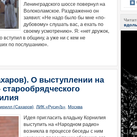
С
Ленинградского шоссе повернул на
Волоколамское. Раздраженно он
заявил: «Не надо было бы мне «по-
Читат
дубовому» слушать вас, а ехать по
вдоль
своему усмотрению». Я: «нет дружок,
о вступил в общину, а уже ни с кем не
ших по послушанию».
харов). О выступлении на
 старообрядческого
илия
ирилл (Сахаров)
,
ЛИК «РусичЪ»
,
Москва
​Идея пригласить владыку Корнилия
выступить на «Народном радио»
возникла в процессе беседы с ним