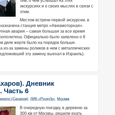
тем, о чем услышал на этих
экскурсиях и о своих мыслях в связи с
этим.
Местом встречи первой экскурсии, в
 назначена станция метро «Авиамоторная».
упная авария – самая большая за все время
рополитена. Официально было заявлено о 8
ом деле жертв было на порядок больше.
 из-за замены роликов в нем с металлических
редложивший эту замену, выехал в Израиль).
харов). Дневник
. Часть 6
ирилл (Сахаров)
,
ЛИК «РусичЪ»
,
Москва
​В очередную поездку, в деревню за
300 км от Москвы, решили ехать