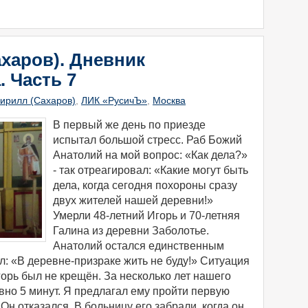
харов). Дневник
. Часть 7
ирилл (Сахаров)
,
ЛИК «РусичЪ»
,
Москва
​В первый же день по приезде
испытал большой стресс. Раб Божий
Анатолий на мой вопрос: «Как дела?»
- так отреагировал: «Какие могут быть
дела, когда сегодня похороны сразу
двух жителей нашей деревни!»
Умерли 48-летний Игорь и 70-летняя
Галина из деревни Заболотье.
Анатолий остался единственным
л: «В деревне-призраке жить не буду!» Ситуация
Игорь был не крещён. За несколько лет нашего
вно 5 минут. Я предлагал ему пройти первую
Он отказался. В больницу его забрали, когда он