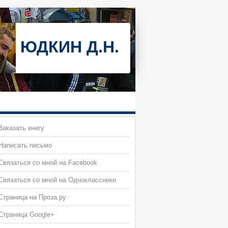
ЮДКИН Д.Н.
аказать книгу
Написать письмо
вязаться со мной на Facebook
вязаться со мной на Одноклассники
траница на Проза.ру
Страница Google+