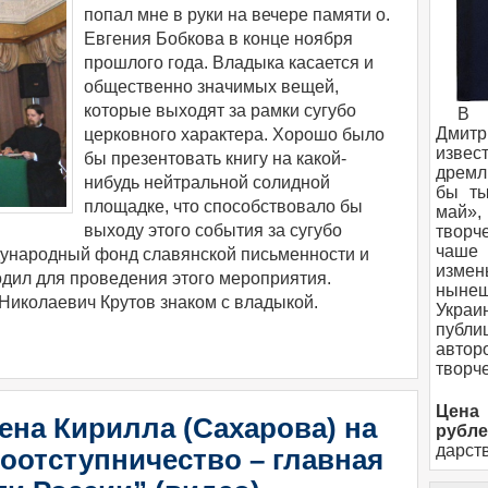
попал мне в руки на вечере памяти о.
Евгения Бобкова в конце ноября
прошлого года. Владыка касается и
общественно значимых вещей,
которые выходят за рамки сугубо
В 
Дмитр
церковного характера. Хорошо было
изве
бы презентовать книгу на какой-
дремл
нибудь нейтральной солидной
бы ты
площадке, что способствовало бы
май»
выходу этого события за сугубо
творч
чаше
ународный фонд славянской письменности и
измен
одил для проведения этого мероприятия.
ныне
Николаевич Крутов знаком с владыкой.
Укра
публи
авто
творч
Цена
ена Кирилла (Сахарова) на
рубле
дарст
оотступничество – главная