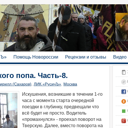
чЪ»
Помощь Новороссии
Рецензии и отзывы
Видео
З
ого попа. Часть-8.
ирилл (Сахаров)
,
ЛИК «РусичЪ»
,
Москва
С
​Искушения, возникшие в течении 1-го
часа с момента старта очередной
С
поездки в глубинку, предвещали что
С
всё будет не просто. Водитель
«промахнулся» - проехал поворот на
Тверскую. Далее, вместо поворота на