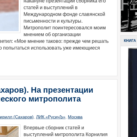
накануне презентации сборника его
статей и выступлений в
Международном фонде славянской
письменности и культуры.
Митрополит поинтересовался моим
мнением об организации
КНИГА
ветил: «Мое мнение таково: прежде чем решать
до попытаться использовать уже имеющиеся
харов). На презентации
ческого митрополита
ирилл (Сахаров)
,
ЛИК «РусичЪ»
,
Москва
​Впервые сборник статей и
выступлений митрополита Корнилия