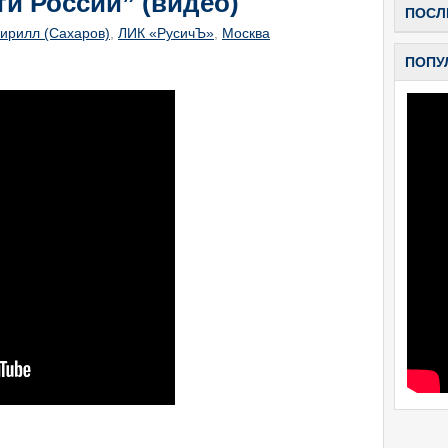
ти России” (видео)
ПОСЛ
ирилл (Сахаров)
,
ЛИК «РусичЪ»
,
Москва
ПОПУ