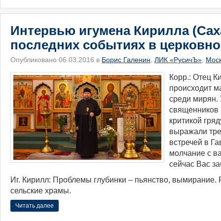
Интервью игумена Кирилла (Сах
последних событиях в церковно
Опубликовано 06.03.2016 в
Борис Галенин
,
ЛИК «РусичЪ»
,
Мос
Корр.: Отец К
происходит м
среди мирян.
священников 
критикой гря
выражали трев
встречей в Га
молчание с в
сейчас Вас за
Иг. Кирилл: Проблемы глубинки – пьянство, вымирание
сельские храмы.
Читать далее