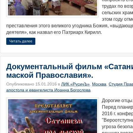
трудах по во
сельских храм
этом году отм
преставления этого великого угодника Божия, «выдающ
деятеля», как назвал его Патриарх Кирилл.
Читать далее
Документальный фильм «Сатан
маской Православия».
Опубликовано 15.01.2016 в
ЛИК «РусичЪ»
,
Москва
,
Студия Пра
апостола и евангелиста Иоанна Богослова
Дорогие отцы,
Перед планир
2016 г. конф
"Вероотступн
угроза безоп