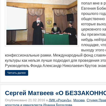
попал мне в р
Евгения Бобк
прошлого года
общественно 
которые выход
церковного х
бы презентова
нибудь нейтр
площадке, чт
выходу этого 
конфессиональные рамки. Международный фонд славян
культуры как нельзя лучше подходил для проведения эт
Руководитель Фонда Александр Николаевич Крутов знак
Читать далее
Сергей Матвеев «О БЕЗЗАКОНН
Опубликовано 21.02.2016 в
ЛИК «РусичЪ»
,
Москва
,
Студия Пра
апостола и евангелиста Иоанна Богослова