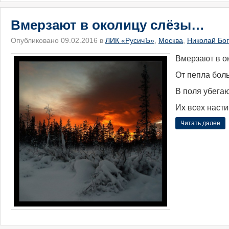
Вмерзают в околицу слёзы…
Опубликовано 09.02.2016 в
ЛИК «РусичЪ»
,
Москва
,
Николай Бо
Вмерзают в о
От пепла бол
В поля убега
Их всех насти
Читать далее