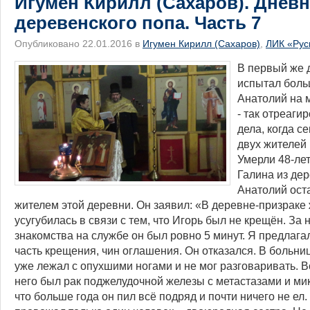
Игумен Кирилл (Сахаров). Днев
деревенского попа. Часть 7
Опубликовано 22.01.2016 в
Игумен Кирилл (Сахаров)
,
ЛИК «Рус
​В первый же 
испытал боль
Анатолий на 
- так отреаги
дела, когда с
двух жителей
Умерли 48-лет
Галина из де
Анатолий ост
жителем этой деревни. Он заявил: «В деревне-призраке 
усугубилась в связи с тем, что Игорь был не крещён. За 
знакомства на службе он был ровно 5 минут. Я предлага
часть крещения, чин оглашения. Он отказался. В больниц
уже лежал с опухшими ногами и не мог разговаривать. В
него был рак поджелудочной железы с метастазами и мик
что больше года он пил всё подряд и почти ничего не ел.