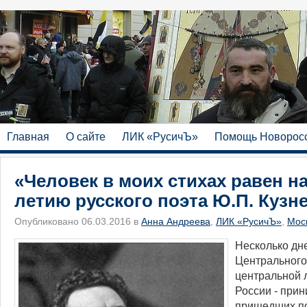
Главная
О сайте
ЛИК «РусичЪ»
Помощь Новорос
«Человек в моих стихах равен на
летию русского поэта Ю.П. Кузн
Опубликовано 06.03.2016 в
Анна Андреева
,
ЛИК «РусичЪ»
,
Мос
​Несколько дн
Центрального
центральной 
России - прин
пришедших по