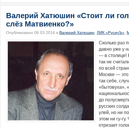
Валерий Хатюшин «Стоит ли гол
слёз Матвиенко?»
Опубликовано 06.03.2016 в
Валерий Хатюшин
,
ЛИК «РусичЪ»
,
М
​Сколько раз 
давно уже у н
— в столице! 
так не считал
по всей стран
Москве — это 
так себе, слу
«бытовуха», 
национальнос
до полусмерт
русских солда
улей, но ни п
этом ни гу-гу.
отрезает голо