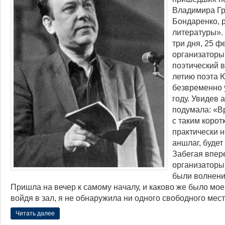
Владимира Гр
Бондаренко, 
литературы».
три дня, 25 ф
организаторы
поэтический 
летию поэта 
безвременно 
году. Увидев 
подумала: «В
с таким коро
практически 
аншлаг, будет
Забегая впере
организаторы
были волнени
Пришла на вечер к самому началу, и каково же было мое 
войдя в зал, я не обнаружила ни одного свободного мест
Читать далее