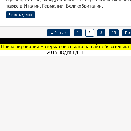
также в Италии, Германии, Великобритании.
Читать далее
← Раньше
1
2
3
15
По
При копировании материалов ссылка на сайт обязательна.
2015, Юдкин Д.Н.