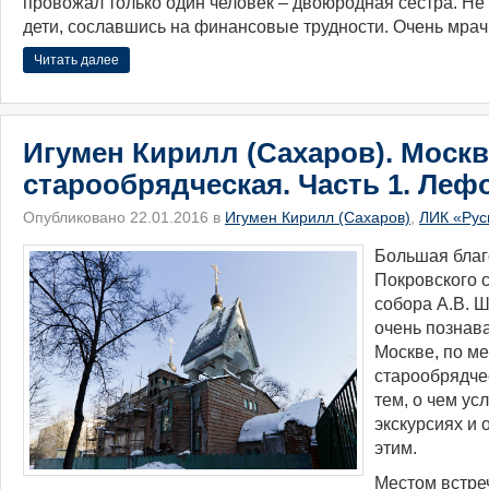
провожал только один человек – двоюродная сестра. Н
дети, сославшись на финансовые трудности. Очень мра
Читать далее
Игумен Кирилл (Сахаров). Москв
старообрядческая. Часть 1. Леф
Опубликовано 22.01.2016 в
Игумен Кирилл (Сахаров)
,
ЛИК «Рус
Большая благ
Покровского 
собора А.В. 
очень познав
Москве, по м
старообрядче
тем, о чем ус
экскурсиях и 
этим.
Местом встреч