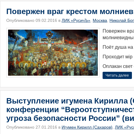
Повержен враг крестом молние
Опубликовано 09.02.2016 в
ЛИК «РусичЪ»
,
Москва
,
Николай Бо
Повержен вра
молниевидны
Поёт душа на
Проходит мiр 
Оплакан свет 
Читать далее
Выступление игумена Кирилла (
конференции “Вероотступничест
угроза безопасности России” (в
Опубликовано 27.01.2016 в
Игумен Кирилл (Сахаров)
,
ЛИК «Рус