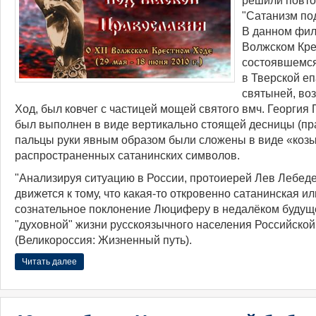
решили повто
"Сатанизм по
В данном фил
Волжском Кре
состоявшемся
в Тверской еп
святыней, во
Ход, был ковчег с частицей мощей святого вмч. Георгия
был выполнен в виде вертикально стоящей десницы (пра
пальцы руки явным образом были сложены в виде «коз
распространенных сатанинских символов.
"Анализируя ситуацию в России, протоиерей Лев Лебеде
движется к тому, что какая-то откровенно сатанинская и
сознательное поклонение Люциферу в недалёком будущ
"духовной" жизни русскоязычного населения Российско
(Великороссия: Жизненный путь).
Читать далее