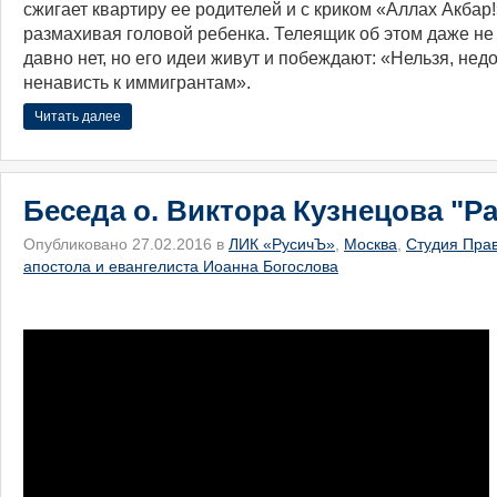
сжигает квартиру ее родителей и с криком «Аллах Акбар!
размахивая головой ребенка. Телеящик об этом даже не
давно нет, но его идеи живут и побеждают: «Нельзя, нед
ненависть к иммигрантам».
Читать далее
Беседа о. Виктора Кузнецова "Р
Опубликовано 27.02.2016 в
ЛИК «РусичЪ»
,
Москва
,
Студия Пра
апостола и евангелиста Иоанна Богослова