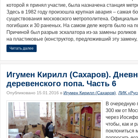
которой я принял участие, была назначена станция мет
Здесь в 1982 году произошла крупная авария – самая б
существования московского метрополитена. Официально
погибших и 30 раненых. На самом деле жертв было на п
Причиной был разрыв эскалатора из-за замены роликов 
на пластиковые (конструктор, предложивший эту замену,
Читать далее
Игумен Кирилл (Сахаров). Днев
деревенского попа. Часть 6
Опубликовано 15.01.2016 в
Игумен Кирилл (Сахаров)
,
ЛИК «Рус
​В очередную 
300 км от Мос
через Иосифо
чтобы, как и 
поклониться 
попросить ег