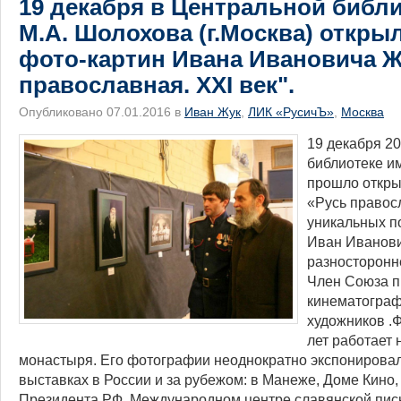
19 декабря в Центральной библ
М.А. Шолохова (г.Москва) откры
фото-картин Ивана Ивановича Ж
православная. XXI век".
Опубликовано 07.01.2016 в
Иван Жук
,
ЛИК «РусичЪ»
,
Москва
​19 декабря 2
библиотеке и
прошло откры
«Русь правосл
уникальных п
Иван Иванови
разносторонн
Член Союза п
кинематограф
художников .
лет работает
монастыря. Его фотографии неоднократно экспонирова
выставках в России и за рубежом: в Манеже, Доме Кино
Президента РФ, Международном центре славянской пись