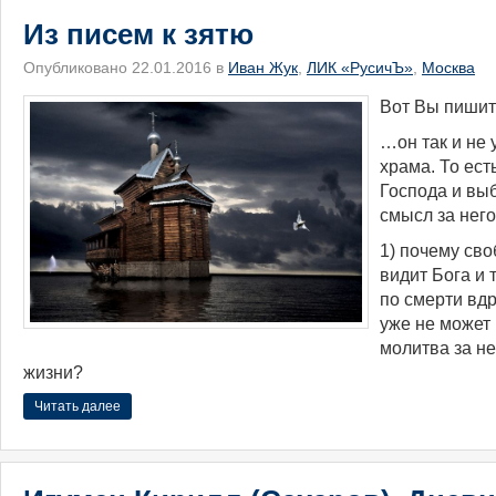
Из писем к зятю
Опубликовано 22.01.2016 в
Иван Жук
,
ЛИК «РусичЪ»
,
Москва
Вот Вы пишит
…он так и не 
храма. То ест
Господа и выб
смысл за нег
1) почему сво
видит Бога и т
по смерти вдр
уже не может 
молитва за не
жизни?
Читать далее