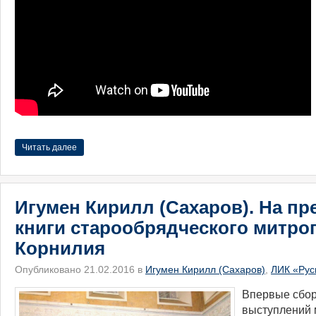
Читать далее
Игумен Кирилл (Сахаров). На пр
книги старообрядческого митро
Корнилия
Опубликовано 21.02.2016 в
Игумен Кирилл (Сахаров)
,
ЛИК «Рус
​Впервые сбор
выступлений 