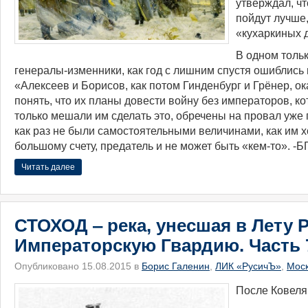
утверждал, ч
пойдут лучше,
«кухаркиных 
В одном толь
генералы-изменники, как год с лишним спустя ошиблись
«Алексеев и Борисов, как потом Гинденбург и Грёнер, ок
понять, что их планы довести войну без императоров, ко
только мешали им сделать это, обречены на провал уже 
как раз не были самостоятельными величинами, как им х
большому счету, предатель и не может быть «кем-то». -БГ
Читать далее
СТОХОД ‒ река, унесшая в Лету 
Императорскую Гвардию. Часть 
Опубликовано 15.08.2015 в
Борис Галенин
,
ЛИК «РусичЪ»
,
Мос
После Ковеля