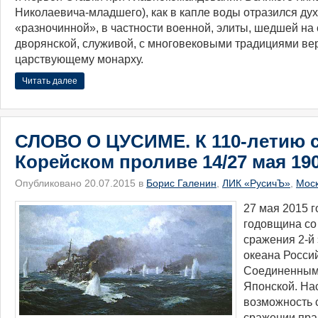
Николаевича-млад
шего), как в капле воды отразился ду
«разночинной», в частности военной, элиты, шедшей на 
дворянской, служивой, с многовековыми традициями ве
царствующему монарху.
Читать далее
СЛОВО О ЦУСИМЕ. К 110-летию 
Корейском проливе 14/27 мая 19
Опубликовано 20.07.2015 в
Борис Галенин
,
ЛИК «РусичЪ»
,
Мос
27 мая 2015 г
годовщина со
сражения 2-й
океана Росси
Соединенным
Японской. На
возможность с
сражении пра