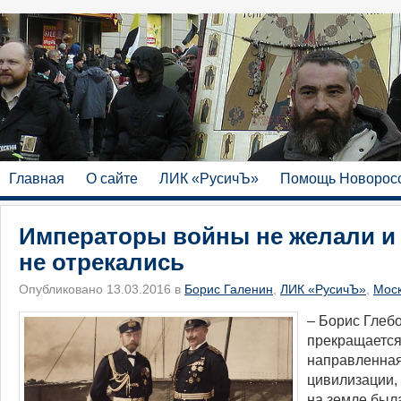
Главная
О сайте
ЛИК «РусичЪ»
Помощь Новорос
Императоры войны не желали и 
не отрекались
Опубликовано 13.03.2016 в
Борис Галенин
,
ЛИК «РусичЪ»
,
Мос
​– Борис Глеб
прекращается
направленная
цивилизации,
на земле был