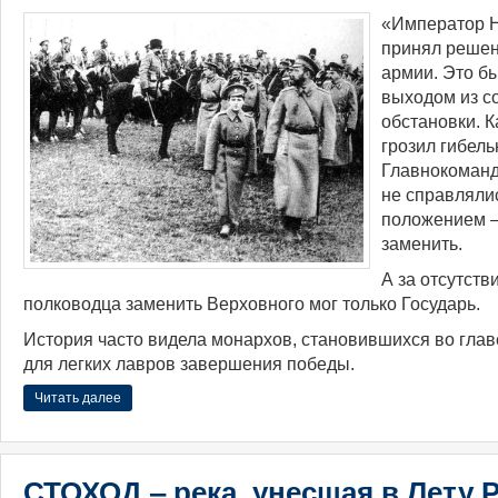
«Император Н
принял решен
армии. Это б
выходом из с
обстановки. 
грозил гибел
Главнокоманд
не справляли
положением ‒
заменить.
А за отсутств
полководца заменить Верховного мог только Государь.
История часто видела монархов, становившихся во гла
для легких лавров завершения победы.
Читать далее
СТОХОД ‒ река, унесшая в Лету 