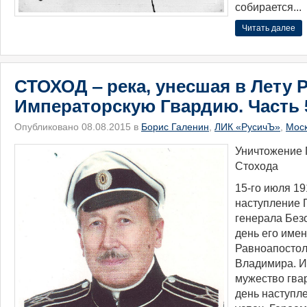
собирается...
Читать далее
СТОХОД ‒ река, унесшая в Лету 
Императорскую Гвардию. Часть 
Опубликовано 08.08.2015 в
Борис Галенин
,
ЛИК «РусичЪ»
,
Мос
Уничтожение 
Стохода
15-го июля 19
наступление 
генерала Без
день его имен
Равноапостол
Владимира. И
мужество гва
день наступле