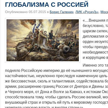
ГЛОБАЛИЗМА С РОССИЕЙ
Опубликовано 05.07.2015 в
Борис Галенин
,
ЛИК «РусичЪ»
,
Мос
«…Внешняя по
безусловно, т
царизм силен,
дипломатия о
орден иезуит
чтобы преодо
необходимост
и коррупцию 
Именно это т
подняло Российскую империю до её нынешнего могущес
настойчивостью, неуклонно преследуя намеченную цель 
же бессовестная, сколь и талантливая, содействовала б
армии, расширению границ России от Днепра и Двины за
и Черного моря, от Дона и Волги за Кавказ, к истокам Окс
способствовала тому, чтобы сделать Россию великой, м
внушающей страх и открыть ей путь к мировому господс
укрепила царскую власть и внутри страны».