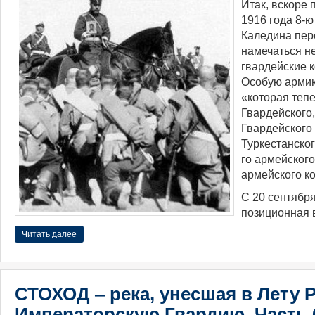
Итак, вскоре 
1916 года 8-
Каледина пере
намечаться не
гвардейские 
Особую армию
«которая тепе
Гвардейского,
Гвардейского 
Туркестанског
го армейского
армейского к
С 20 сентябр
позиционная 
Читать далее
СТОХОД ‒ река, унесшая в Лету 
Императорскую Гвардию. Часть 