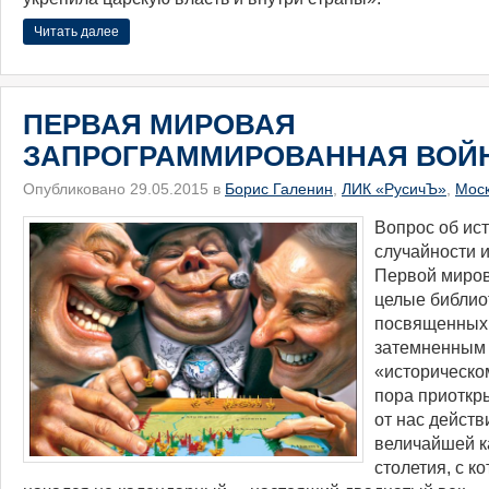
Читать далее
ПЕРВАЯ МИРОВАЯ
ЗАПРОГРАММИРОВАННАЯ ВОЙ
Опубликовано 29.05.2015 в
Борис Галенин
,
ЛИК «РусичЪ»
,
Мос
​Вопрос об ис
случайности 
Первой миров
целые библио
посвященных,
затемненным к
«историческо
пора приоткр
от нас действ
величайшей 
столетия, с к