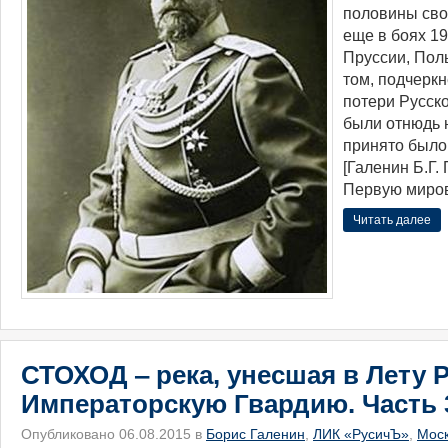
половины сво
еще в боях 19
Пруссии, Пол
том, подчеркн
потери Русск
были отнюдь н
принято было 
[Галенин Б.Г.
Первую миров
Читать далее
СТОХОД ‒ река, унесшая в Лету 
Императорскую Гвардию. Часть 
Опубликовано 06.08.2015 в
Борис Галенин
,
ЛИК «РусичЪ»
,
Мос