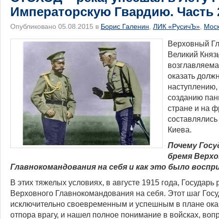
Императорскую Гвардию. Часть 
Опубликовано 05.08.2015 в
Борис Галенин
,
ЛИК «РусичЪ»
,
Мос
Верховный Г
Великий Княз
возглавляема
оказать долж
наступлению,
созданию пан
стране и на ф
составлялись
Киева.
Почему Госу
бремя Верх
Главнокомандован
ия
на себя и как это было восп
В этих тяжелых условиях, в августе 1915 года, Государь
Верховного Главнокомандован
ия на себя. Этот шаг Гос
исключительно своевременным и успешным в плане ока
отпора врагу, и нашел полное понимание в войсках, вопр