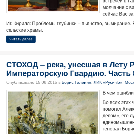
встречей в Га
молчание с в
сейчас Вас за
Иг. Кирилл: Проблемы глубинки – пьянство, вымирание
сельские храмы.
Читать далее
СТОХОД ‒ река, унесшая в Лету 
Императорскую Гвардию. Часть 
Опубликовано 15.08.2015 в
Борис Галенин
,
ЛИК «РусичЪ»
,
Мос
В чем ошибли
Во всех этих 
помогал Алек
делом», его л
единомышлен
генерал Бори