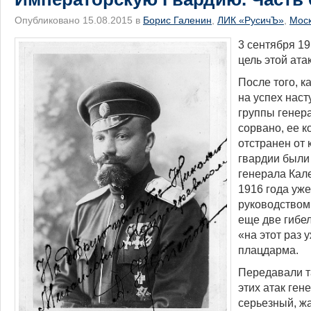
Опубликовано 15.08.2015 в
Борис Галенин
,
ЛИК «РусичЪ»
,
Мос
3 сентября 19
цель этой ата
После того, 
на успех нас
группы генер
сорвано, ее 
отстранен от 
гвардии были
генерала Кале
1916 года уж
руководством
еще две гибе
«на этот раз 
плацдарма.
Передавали та
этих атак ген
серьезный, ж