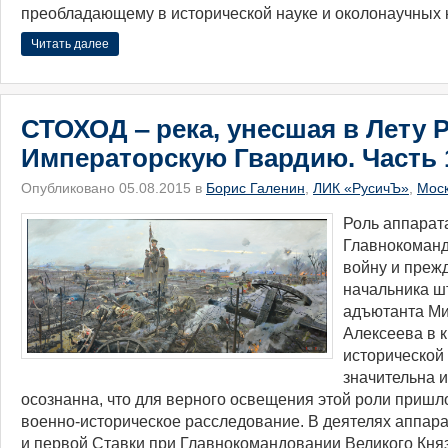
преобладающему в исторической науке и околонаучных к
Читать далее
СТОХОД ‒ река, унесшая в Лету 
Императорскую Гвардию. Часть 
Опубликовано 05.08.2015 в
Борис Галенин
,
ЛИК «РусичЪ»
,
Мос
​Роль аппара
Главнокоман
войну и прежд
начальника ш
адъютант
а М
Алексеева в 
исторической
значительна и
осознанна, что для верного освещения этой роли пришл
военно-историчес
кое расследование. В деятелях аппара
и первой Ставки при Главнокомандован
ии Великого Кня