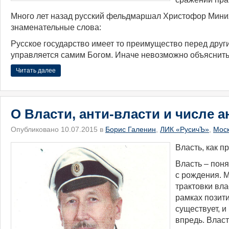
Много лет назад русский фельдмаршал Христофор Мини
знаменательные слова:
Русское государство имеет то преимущество перед други
управляется самим Богом. Иначе невозможно объяснить,
Читать далее
О Власти, анти-власти и числе 
Опубликовано 10.07.2015 в
Борис Галенин
,
ЛИК «РусичЪ»
,
Мос
Власть, как п
Власть – пон
с рождения. 
трактовки вла
рамках позит
существует, и
впредь. Власт