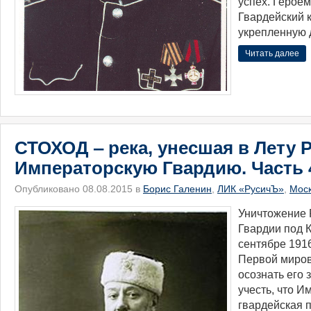
успех. Героем
Гвардейский 
укрепленную 
Читать далее
СТОХОД ‒ река, унесшая в Лету 
Императорскую Гвардию. Часть 
Опубликовано 08.08.2015 в
Борис Галенин
,
ЛИК «РусичЪ»
,
Мос
Уничтожение 
Гвардии под 
сентябре 191
Первой миров
осознать его 
учесть, что И
гвардейская 