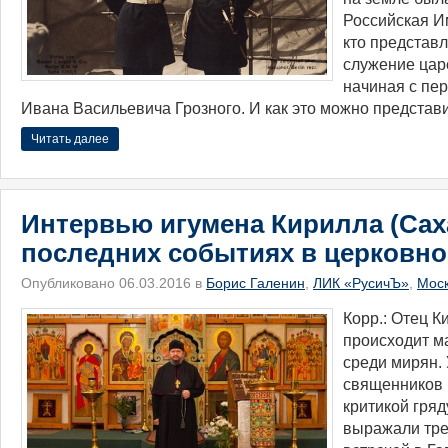
Российская И
кто представл
служение цар
начиная с пе
Ивана Васильевича Грозного. И как это можно представ
Читать далее
Интервью игумена Кирилла (Сах
последних событиях в церковно
Опубликовано 06.03.2016 в
Борис Галенин
,
ЛИК «РусичЪ»
,
Мос
Корр.: Отец К
происходит м
среди мирян.
священников 
критикой гря
выражали трев